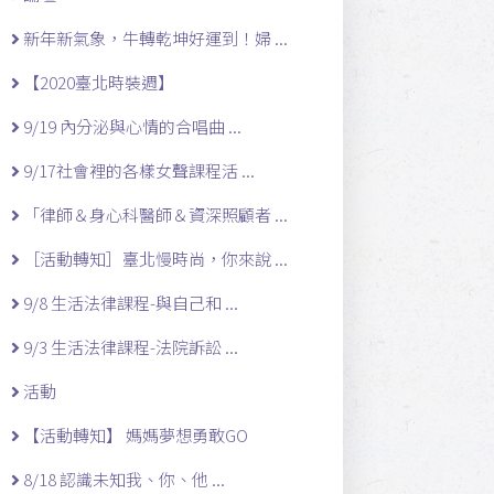
新年新氣象，牛轉乾坤好運到！婦 ...
【2020臺北時裝週】
9/19 內分泌與心情的合唱曲 ...
9/17社會裡的各樣女聲課程活 ...
「律師＆身心科醫師＆資深照顧者 ...
［活動轉知］臺北慢時尚，你來說 ...
9/8 生活法律課程-與自己和 ...
9/3 生活法律課程-法院訴訟 ...
活動
【活動轉知】 媽媽夢想勇敢GO
8/18 認識未知我、你、他 ...