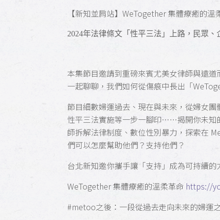
【新知並肩站】WeTogether 集體療癒的溫
2024
年法律條文「性平三法」上路，民眾、
本集節目邀請到重磅來賓尤美女律師與遠道
一起聊聊，我們如何從傷痕中長出「WeToge
節目細數婦運過去、現在與未來，從婦女團
性平三法實施等一步一腳印……揭開你未知
師拆解法律制度、數位性別暴力，探索在 M
們可以怎麼幫助他們？支持他們？
台北新知邀你攜手讓「支持」成為可持續的
WeTogether 集體療癒的溫柔革命
https://
#metoo之後：一段從過去走向未來的婦運