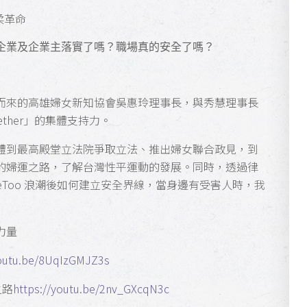
柔革命
企業及企業主落實了嗎？職場真的安全了嗎？
而來的高雄婦女新知協會吳惠玲理事長，與秀慧理事長
ther」的集體支持力。
體到最高殿堂立法院爭取立法、推出婦女聯合政見，到
的婦運之路，了解台灣性平運動的發展。同時，透過律
eToo 浪潮後如何建立安全界線，當身邊有受害人時，我
力量
youtu.be/8UqIzGMJZ3s
之路
https://youtu.be/2nv_GXcqN3c