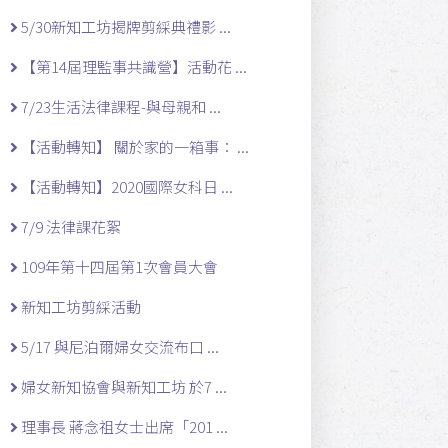
5/30新知工坊揭牌剪綵典禮影 ...
【第14屆理監事共識營】活動花 ...
7/23生活法律課程-與母親和 ...
【活動轉知】 關於家的一箱事： ...
【活動轉知】2020國際女科日 ...
7/9 法律課花絮
109年第十四屆第1次會員大會
新知工坊剪綵活動
5/17 與尼泊爾婦女交流布口 ...
婦女新知協會與新知工坊 於7 ...
理事長 蔣念祖女士出席「201 ...