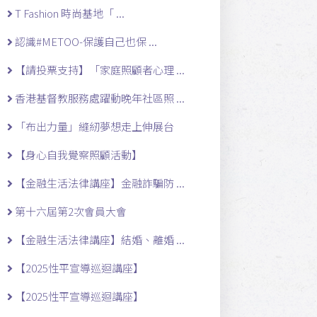
T Fashion 時尚基地「 ...
認識#METOO-保護自己也保 ...
【請投票支持】「家庭照顧者心理 ...
香港基督教服務處躍動晚年社區照 ...
「布出力量」縫紉夢想走上伸展台
【身心自我覺察照顧活動】
【金融生活法律講座】金融詐騙防 ...
第十六屆第2次會員大會
【金融生活法律講座】結婚、離婚 ...
【2025性平宣導巡迴講座】
【2025性平宣導巡迴講座】