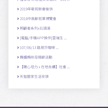
2019年敬祝新春愉快
2018中高齡就業博覽會
照顧者系列x石頭湯
[電腦/手機APP操作]雲端生 ...
107/06/13 路易莎咖啡 ...
舞媚媽咪母親節活動
【暖心培力 x 在地永續】社會 ...
失智居家生活安排