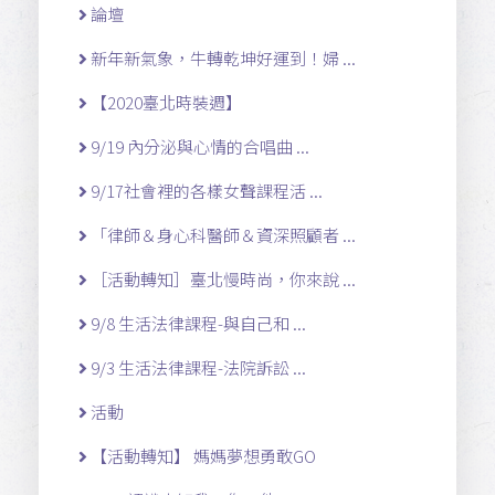
論壇
新年新氣象，牛轉乾坤好運到！婦 ...
【2020臺北時裝週】
9/19 內分泌與心情的合唱曲 ...
9/17社會裡的各樣女聲課程活 ...
「律師＆身心科醫師＆資深照顧者 ...
［活動轉知］臺北慢時尚，你來說 ...
9/8 生活法律課程-與自己和 ...
9/3 生活法律課程-法院訴訟 ...
活動
【活動轉知】 媽媽夢想勇敢GO