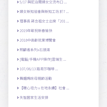
5/17 與尼泊爾婦女交流布口 ...
婦女新知協會與新知工坊 於7 ...
理事長 蔣念祖女士出席「201 ...
2019年敬祝新春愉快
2018中高齡就業博覽會
照顧者系列x石頭湯
[電腦/手機APP操作]雲端生 ...
107/06/13 路易莎咖啡 ...
舞媚媽咪母親節活動
【暖心培力 x 在地永續】社會 ...
失智居家生活安排