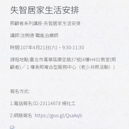
失智居家生活安排
照顧者系列講座-失智居家生活安排
講師:沈明德 職能治療師
時間:107年4月21日(六)，9:30-11:30
課程地點:臺北市萬華區康定路37號(4樓H402教室(照
顧者)／１樓長照複合型服務中心（老少共照活動）)
報名方式:
1.電話報名:02-23114678 楊社工
2.網路報名
https://goo.gl/QsaAqb