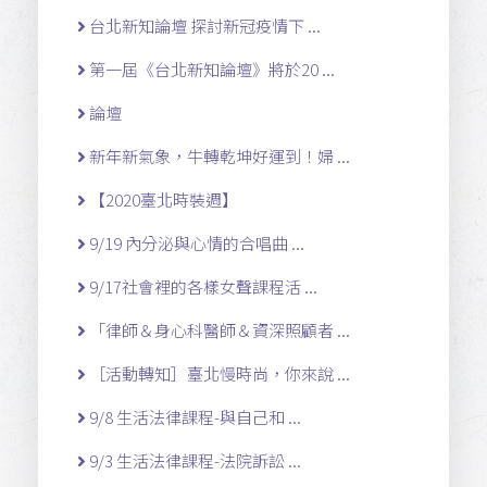
台北新知論壇 探討新冠疫情下 ...
第一屆《台北新知論壇》將於20 ...
論壇
新年新氣象，牛轉乾坤好運到！婦 ...
【2020臺北時裝週】
9/19 內分泌與心情的合唱曲 ...
9/17社會裡的各樣女聲課程活 ...
「律師＆身心科醫師＆資深照顧者 ...
［活動轉知］臺北慢時尚，你來說 ...
9/8 生活法律課程-與自己和 ...
9/3 生活法律課程-法院訴訟 ...