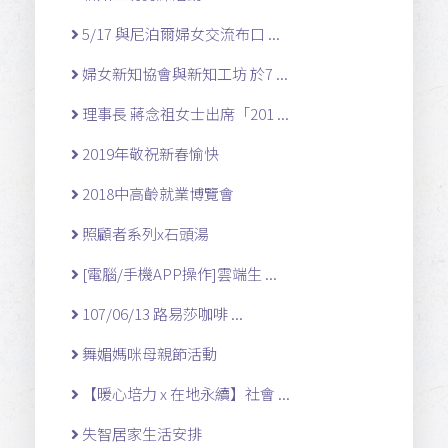
5/17 與尼泊爾婦女交流布口 ...
婦女新知協會與新知工坊 於7 ...
理事長 蔣念祖女士出席「201 ...
2019年敬祝新春愉快
2018中高齡就業博覽會
照顧者系列x石頭湯
[電腦/手機APP操作]雲端生 ...
107/06/13 路易莎咖啡 ...
舞媚媽咪母親節活動
【暖心培力 x 在地永續】社會 ...
失智居家生活安排