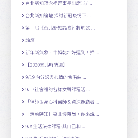
台北新知蔣念祖理事長出席12/ ...
台北新知論壇 探討新冠疫情下 ...
第一屆《台北新知論壇》將於20 ...
論壇
新年新氣象，牛轉乾坤好運到！婦 ...
【2020臺北時裝週】
9/19 內分泌與心情的合唱曲 ...
9/17社會裡的各樣女聲課程活 ...
「律師＆身心科醫師＆資深照顧者 ...
［活動轉知］臺北慢時尚，你來說 ...
9/8 生活法律課程-與自己和 ...