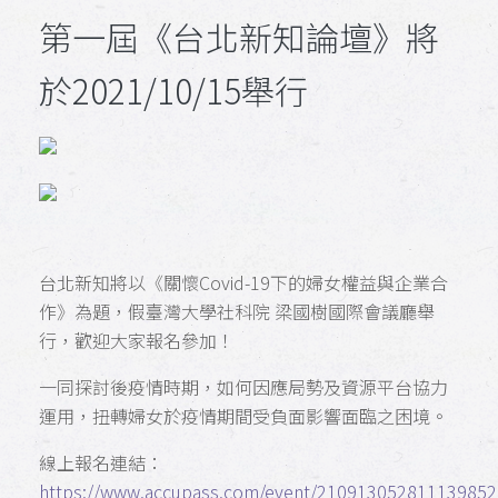
第一屆《台北新知論壇》將
於2021/10/15舉行
台北新知將以《關懷Covid-19下的婦女權益與企業合
作》為題，假臺灣大學社科院 梁國樹國際會議廳舉
行，歡迎大家報名參加！
一同探討後疫情時期，如何因應局勢及資源平台協力
運用，扭轉婦女於疫情期間受負面影響面臨之困境。
線上報名連結：
https://www.accupass.com/event/21091305281113985