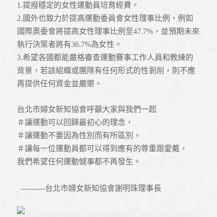
1.
提撥穩定的女性運動員培育經費。
2.
國外也致力於提高運動委員會女性理事比例，例如
國際奧委會將提高女性理事比例至47.7%，並預期未來
執行決策者將有36.7%為女性。
3.
希望各國都能嚴格審查運動賽事工作人員和教練的
背景，若該組織或團隊有任何形式的性剝削，則不應
再提供任何資金並嚴懲。
台北市婦女新知協會呼籲大家與我們一起
＃讓運動可以回歸最初心的理念，
＃讓運動不要因為性別而有所區別，
＃讓每一位運動員都可以得到應有的尊重跟愛戴，
我們希望任何運動憾事都不再發生。
----------
台北市婦女新知協會謝明珠理事長