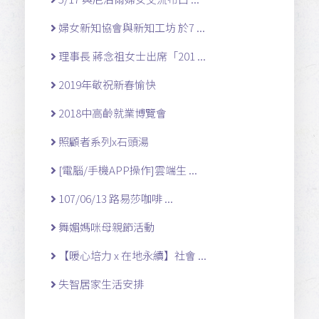
婦女新知協會與新知工坊 於7 ...
理事長 蔣念祖女士出席「201 ...
2019年敬祝新春愉快
2018中高齡就業博覽會
照顧者系列x石頭湯
[電腦/手機APP操作]雲端生 ...
107/06/13 路易莎咖啡 ...
舞媚媽咪母親節活動
【暖心培力 x 在地永續】社會 ...
失智居家生活安排