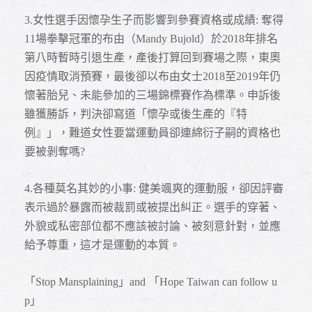
3.
女性選手因懷孕生子而影響到參賽資格或成績: 奪得
11場拳擊冠軍的布由（Mandy Bujold）於2018年排名
第八時暫時引退生產，產後打算回到賽場之際，東奧
因疫情取消預賽，最後卻以布由女士2018至2019年仍
懷著胎兒、未能參加的三場錦標賽作為標準。申訴後
雖獲勝訴，判決卻寫道「懷孕或後生產的『特
例』」，難道女性要當運動員卻連綿衍子嗣的資格也
要被剝奪嗎?
4.
各種莫名其妙的小事: 健美颯爽的運動服，卻因評審
表示過於暴露而被裁罰或被提出糾正。選手的穿著、
外貌或私密部位都不應該被討論、被刻意針對，並應
給予尊重，這才是運動的本質。
「Stop Mansplaining」and 「Hope Taiwan can follow u
p」