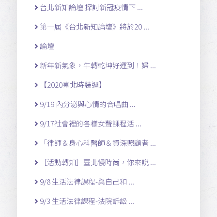
台北新知論壇 探討新冠疫情下 ...
第一屆《台北新知論壇》將於20 ...
論壇
新年新氣象，牛轉乾坤好運到！婦 ...
【2020臺北時裝週】
9/19 內分泌與心情的合唱曲 ...
9/17社會裡的各樣女聲課程活 ...
「律師＆身心科醫師＆資深照顧者 ...
［活動轉知］臺北慢時尚，你來說 ...
9/8 生活法律課程-與自己和 ...
9/3 生活法律課程-法院訴訟 ...