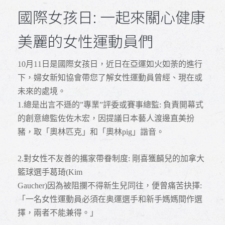
國際女孩日: 一起來關心健康
美麗的女性運動員們
10
月11日是國際女孩日，近日在亞運如火如荼的進行
下，婦女新知協會帶您了解女性運動員曾經、現在或
未來的處境。
1.
總是出言不遜的”專業”評委或賽事總監: 負責開幕式
的創意總監佐佐木宏，因提議日本藝人渡邊直美扮
豬，取「奧林匹克」和「奧林pig」諧音。
2.
對女性不友善的攜家帶眷制度: 剛喜獲麟兒的加拿大
籃球選手葛琦(Kim
Gaucher)
因為被阻攔不得新生兒同往，便曾痛苦抉擇:
「一名女性運動員必須在奥運選手和新手媽媽間作選
擇，兩者不能兼得。」