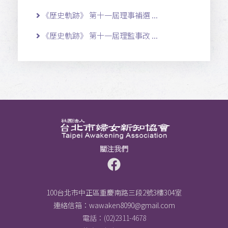
《歷史軌跡》 第十一屆理事補選 ...
《歷史軌跡》 第十一屆理監事改 ...
關注我們
100台北市中正區重慶南路三段2號3樓304室
連絡信箱：
wawaken8090@gmail.com
電話：(02)2311-4678