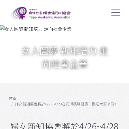
女人圓夢 新知培力 走
向社會企業
首頁
婦女新知協會將於4/26~4/28在花博廣場擺攤，歡迎大家來玩!!
婦女新知協會將於4/26~4/28