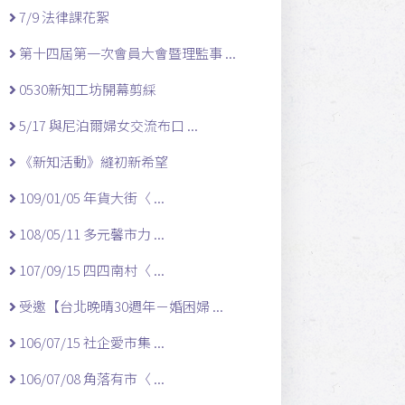
7/9 法律課花絮
第十四屆第一次會員大會暨理監事 ...
0530新知工坊開幕剪綵
5/17 與尼泊爾婦女交流布口 ...
《新知活動》縫初新希望
109/01/05 年貨大街〈 ...
108/05/11 多元馨市力 ...
107/09/15 四四南村〈 ...
受邀【台北晚晴30週年－婚困婦 ...
106/07/15 社企愛市集 ...
106/07/08 角落有市〈 ...