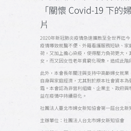
「關懷 Covid-19
片
2020年新冠肺炎疫情急速擴散至全世界迄
疫情導致就醫不便、外籍看護服務短缺、家
荷，又加上擔心染疫，使得壓力負荷更大，
女，而又因女性老年貧窮化現象，造成此階
此外，本會長年關注與支持中高齡婦女就業
自身與家庭經濟，尤其對於原本社會資本為
霜。本會認為非營利組織、企業主、政府與
益在疫情中持續惡化。
社團法人臺北市婦女新知協會第一屆台北新知論壇
主辦單位：社團法人台北市婦女新知協會