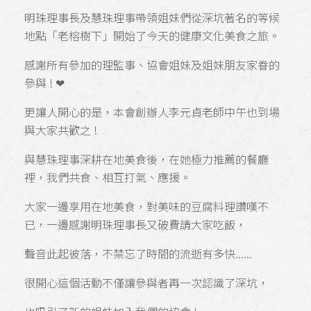
明珠理事長及慧珠理事帶領姐妹們從深坑著名的等候
地點「老榕樹下」開始了今天的健康文化美食之旅。
感謝所有參加的理監事、協會姐妹及姐妹朋友家眷的
參與 ! ❤
更讓人開心的是，本會創辦人李元貞老師中午也到場
與大家共歡之 !
與慧珠理事深耕在地美食後，在她極力推薦的餐廳
裡，我們共食、相互打氣、應援。
大家一邊享用在地美食，對美味的豆腐料理讚嘆不
已，一邊感謝明珠理事長又破費請大家吃飯，
聲音此起彼落，不禁忘了時間的流逝有多快......
很開心這個活動不僅讓參與者再一次認識了深坑，