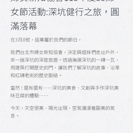
女節活動:深坑健行之旅，圓
滿落幕
在3月8號，這專屬於我們的節日，
我們台北市婦女新知協會，決定與姐妹們走出戶外，
來一趟深坑的深度旅遊。透過撫摸深坑的一磚一瓦，
用建築打開歷史的門，讓我們了解深坑的故事、沿革
和紅磚老街的歷史脈絡。
當然 ! 還有還有……深坑的美食、文創與手作深坑美
味豆腐的體驗……
今天，天空很美、陽光出現，空氣瀰漫著甜美的氣
息。