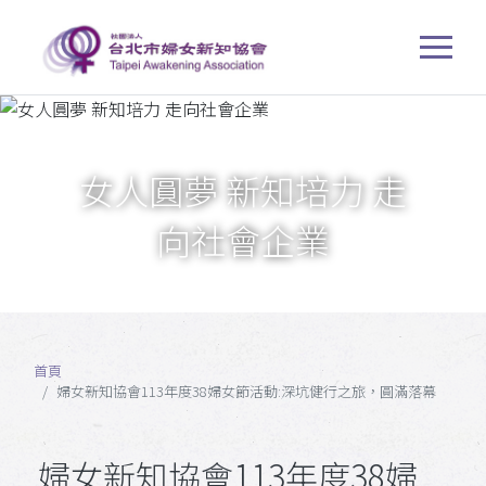
女人圓夢 新知培力 走
向社會企業
首頁
婦女新知協會113年度38婦女節活動:深坑健行之旅，圓滿落幕
婦女新知協會113年度38婦