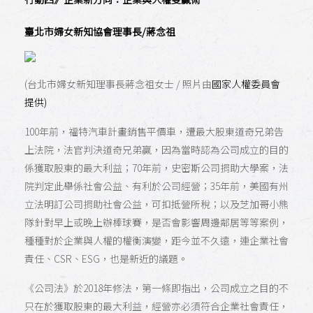
臺北市婦女新知協會理事長/蔣念祖
(台北市婦女新知理事長蔣念祖女士 / 照片由
國家人權委員會
提供)
100年前，福特汽車計畫銷售平價車，遭最大股東道奇兄弟告
上法院，法官判決道奇兄弟贏，因為當時認為公司成立的目的
係獲取股東的最大利益；70年前，史密斯公司捐助大學案，法
院判定此舉係社會公益、有利於公司經營；35年前，美國有州
立法明訂公司捐助社會公益，可扣抵營所稅；以及芝加哥小熊
隊針對早上或晚上辦棒球賽，是否會影響周邊鄰居等等案例，
種種對於企業與人權的權衡演變，距今並不久遠，連企業社會
責任、CSR、ESG，也是新近的議題。
《公司法》於2018年修法，第一條即指出，公司成立之目的不
只在於獲取股東的最大利益，經營亦必須符合企業社會責任，