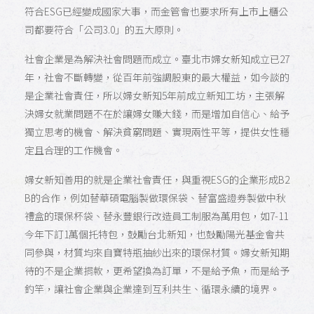
符合ESG已經變成國家大事，而金管會也要求所有上市上櫃公
司都要符合「公司3.0」的五大原則。
社會企業是為解決社會問題而成立。臺北市婦女新知成立已27
年，社會不斷轉變，從百年前強調股東的最大權益，如今談的
是企業社會責任，所以婦女新知5年前成立新知工坊，主張解
決婦女就業問題不在於讓婦女賺大錢，而是增加自信心、給予
獨立思考的機會、解決貧窮問題、實現兩性平等，提供女性穩
定且合理的工作機會。
婦女新知善用的就是企業社會責任，與重視ESG的企業形成B2
B的合作，例如替華碩電腦製做環保袋、替富盛證券製做中秋
禮盒的環保杯袋、替永豐銀行改造員工制服為萬用包，如7-11
今年下訂1萬個托特包，鼓勵台北新知，也鼓勵陽光基金會共
同參與，材質均來自寶特瓶抽紗出來的環保材質。婦女新知期
待的不是企業捐款，更希望換為訂單，不是給予魚，而是給予
釣竿，讓社會企業與企業達到互利共生、循環永續的境界。