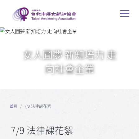
女人圓夢 新知培力 走
向社會企業
首頁
7/9 法律課花絮
7/9 法律課花絮