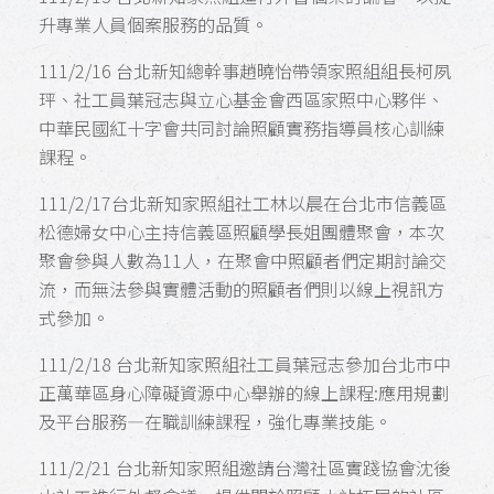
升專業人員個案服務的品質。
111/2/16 台北新知總幹事趙曉怡帶領家照組組長柯夙
玶、社工員葉冠志與立心基金會西區家照中心夥伴、
中華民國紅十字會共同討論照顧實務指導員核心訓練
課程。
111/2/17台北新知家照組社工林以晨在台北市信義區
松德婦女中心主持信義區照顧學長姐團體聚會，本次
聚會參與人數為11人，在聚會中照顧者們定期討論交
流，而無法參與實體活動的照顧者們則以線上視訊方
式參加。
111/2/18 台北新知家照組社工員葉冠志參加台北市中
正萬華區身心障礙資源中心舉辦的線上課程:應用規劃
及平台服務—在職訓練課程，強化專業技能。
111/2/21 台北新知家照組邀請台灣社區實踐協會沈後