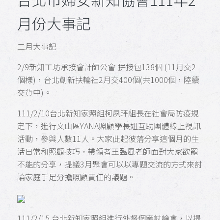
月份大事記
二月大事記
2/9新知工坊承接會計師公會-拼接包138個 (11月交2
個樣)，台北創新扶輪社2月交400個(共1000個，陸續
交貨中)。
111/2/10台北新知家照組柯夙玶組長在社會局防疫規
定下，進行文山區YANA照顧學長姐互助團體線上視訊
活動，參與人數11人。大家此起彼落分享這個月的生
活日常和照顧技巧，帶領者王臨風老師面對大家欲罷
不能的分享，提議3月聚會可以以專題交流的方式來討
論家庭手足分擔照顧責任的議題。
111/2/15 台北新知家照組進行外督個案討論會，以提