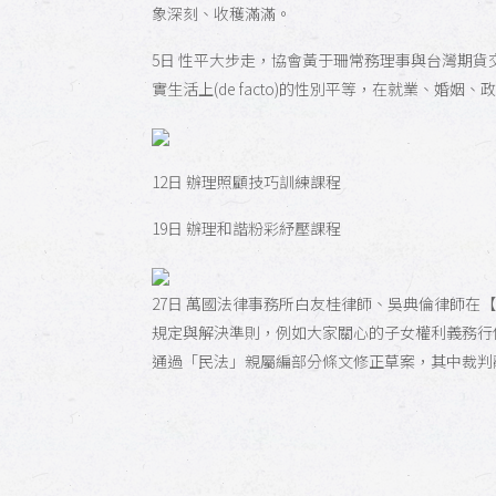
象深刻、收穫滿滿。
5日 性平大步走，協會黃于珊常務理事與台灣期
實生活上(de facto)的性別平等，在就業、婚
12日 辦理照顧技巧訓練課程
19日 辦理和諧粉彩紓壓課程
27日 萬國法律事務所白友桂律師、吳典倫律師在
規定與解決準則，例如大家關心的子女權利義務行
通過「民法」親屬編部分條文修正草案，其中裁判