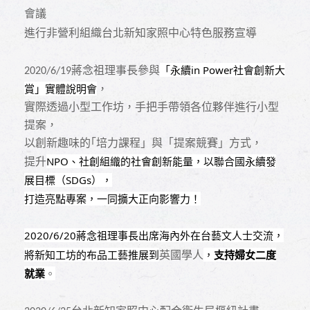
會議
進行非營利組織台北新知家照中心特色服務宣導
蔣念祖理事長參與
「永續
in Power
社會創新大
2020/6/19
賞」實體說明會
，
實際透過小型工作坊，手把手帶領各位夥伴進行小型
提案，
以創新趣味的｢培力課程」與「提案競賽」方式，
NPO
、社創組織的社會創新能量，以聯合國永續發
提升
展目標（
SDGs
），
打造亮點專案，一同擴大正向影響力！
2020/6/20
蔣念祖理事長出席海內外在台藝文人士交流，
英國學人
將新知工坊的布品工藝推展到
，
支持婦女二度
就業
。