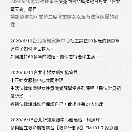
蔣念祖理事長
受邀到台北廣播電台丹萱「台北
2020/6/10
晴天崗」節目
談談協會如何支持二度就業婦女以及有法律困擾的女
性
台北新知家照中心
2020/6/10
社工請益
90
多歲的賴軍醫
這輩子如何濟世救人、
如何維持
60
多年的婚姻、如何看待老伴生病。
2020/ 6/11
台北市婦女新知協會與
中正婦女服務中心共同辦理
生活法律知識與女性意識覺醒學堂系列課程「民法常見親
屬訴訟」，
透過法律讓姊妹們保護自己，此場共有27人出席
2020/ 6/15
台北新知家照中心趙曉怡、柯夙玶
參與國立教育廣播電台【教育行動家】
FM101.7
家庭照