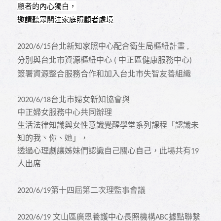
顧者的內心獨白，
邀請聽眾關注家庭照顧者處境
台北新知家照中心配合衛生局樞紐計畫
2020/6/15
,
分別與台北市資源樞紐中心
中正區健康服務中心
(
)
簽署資源整合服務合作和加入台北市失智友善組織
2020/6/18台北市婦女新知協會與
中正婦女服務中心共同辦理
生活法律知識與女性意識覺醒學堂系列課程「認識未
知的我、你、她」，
透過心理劇讓姊妹們認識自己關心自己，此場共有19
人出席
第十四屆第二次理監事會議
2020/6/19
文山區廣恩養護中心長照機構
據點聯繫
2020/6/19
ABC