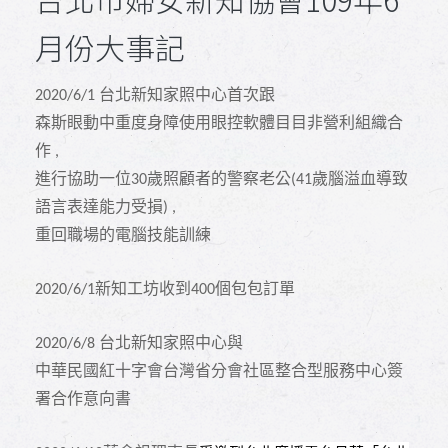
月份大事記
台北新知家照中心首次跟
2020/6/1
森斯眼動中重度身障使用眼控軟體目目非營利組織合
作
,
進行協助一位
歲照顧者的警察老公
歲腦溢血導致
30
(41
語言表達能力受損
) ,
重回職場的電腦技能訓練
新知工坊收到
個包包訂單
2020/6/1
400
台北新知家照中心與
2020/6/8
中華民國紅十字會台灣省分會社區整合型服務中心簽
署合作意向書