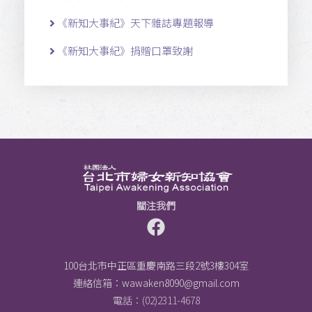
《新知大事紀》天下雜誌專題報導
《新知大事紀》捐贈口罩致謝
關注我們
100台北市中正區重慶南路三段2號3樓304室
連絡信箱：
wawaken8090@gmail.com
電話：(02)2311-4678