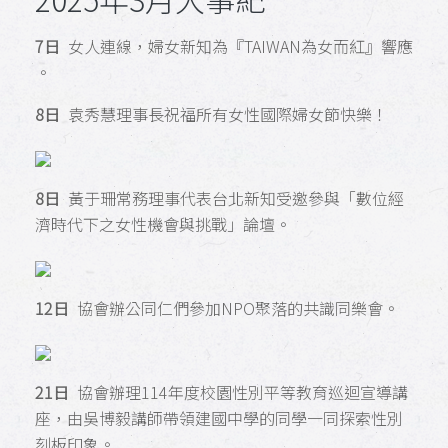
7日
女人連線，婦女新知為『TAIWAN為女而紅』響應
。
8日
袁秀慧理事長祝福所有女性國際婦女節快樂！
8日
黃于珊常務理事代表台北新知受邀參與「數位經
濟時代下之女性機會與挑戰」論壇。
12日
協會辦公同仁們參加NPO聚落的共識同樂會。
21日
協會辦理114年度校園性別平等教育巡迴宣導講
座，由吳博毅講師帶領建國中學的同學一同探索性別
刻板印象。