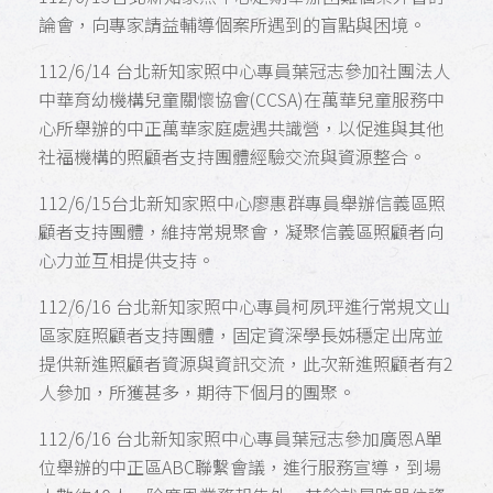
論會，向專家請益輔導個案所遇到的盲點與困境。
112/6/14 台北新知家照中心專員葉冠志參加社團法人
中華育幼機構兒童關懷協會(CCSA)在萬華兒童服務中
心所舉辦的中正萬華家庭處遇共識營，以促進與其他
社福機構的照顧者支持團體經驗交流與資源整合。
112/6/15台北新知家照中心廖惠群專員舉辦信義區照
顧者支持團體，維持常規聚會，凝聚信義區照顧者向
心力並互相提供支持。
112/6/16 台北新知家照中心專員柯夙玶進行常規文山
區家庭照顧者支持團體，固定資深學長姊穩定出席並
提供新進照顧者資源與資訊交流，此次新進照顧者有2
人參加，所獲甚多，期待下個月的團聚。
112/6/16 台北新知家照中心專員葉冠志參加廣恩A單
位舉辦的中正區ABC聯繫會議，進行服務宣導，到場