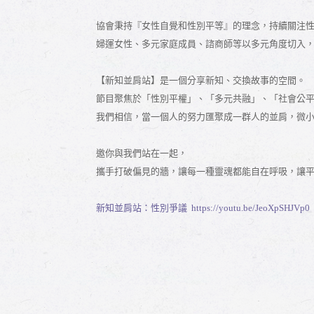
協會秉持『女性自覺和性別平等』的理念，持續關注性
婦運女性
、
多元家庭成員、諮商師等以多元角度切入
【新知並肩站】是一個分享新知、交換故事的空間。
節目聚焦於「性別平權」、「多元共融」、「社會公
我們相信，當一個人的努力匯聚成一群人的並肩，微
邀你與我們站在一起，
攜手打破偏見的牆，讓每一種靈魂都能自在呼吸，讓
新知並肩站：性別爭議 https://youtu.be/JeoXpSHJVp0