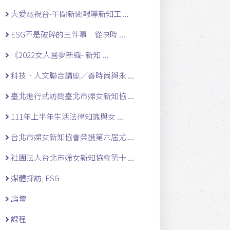
大愛電視台-午間新聞報導新知工 ...
ESG不是破碎的三件事 從快時 ...
《2022女人圓夢新織- 新知 ...
科技．人文聯合講座／善時尚與永 ...
臺北進行式訪問臺北市婦女新知協 ...
111年上半年生活法律知識與女 ...
台北市婦女新知協會榮獲第六屆尤 ...
社團法人台北市婦女新知協會第十 ...
媒體採訪, ESG
論壇
課程