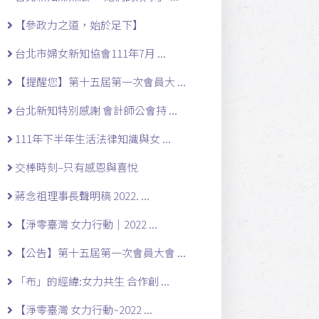
【參政力之道，始於足下】
台北市婦女新知協會111年7月 ...
【提醒您】第十五屆第一次會員大 ...
台北新知特別感謝 會計師公會持 ...
111年下半年生活法律知識與女 ...
交棒時刻–只有感恩與喜悅
蔣念祖理事長聲明稿 2022. ...
【淨零臺灣 女力行動｜2022 ...
【公告】第十五屆第一次會員大會 ...
「布」的經緯:女力共生 合作創 ...
【淨零臺灣 女力行動~2022 ...