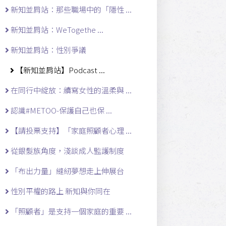
新知並肩站：那些職場中的「隱性 ...
新知並肩站：WeTogethe ...
新知並肩站：性別爭議
【新知並肩站】Podcast ...
在同行中綻放：續寫女性的溫柔與 ...
認識#METOO-保護自己也保 ...
【請投票支持】「家庭照顧者心理 ...
從銀髮族角度，淺談成人監護制度
「布出力量」縫紉夢想走上伸展台
性別平權的路上 新知與你同在
「照顧者」是支持一個家庭的重要 ...