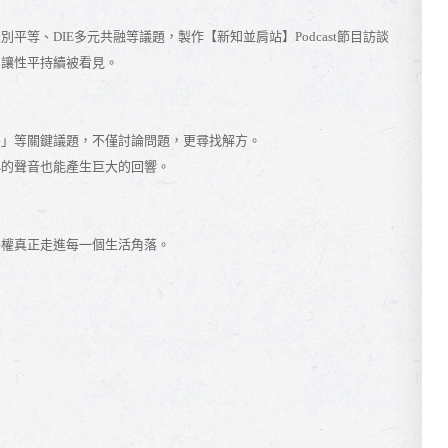
別平等、DIE多元共融等議題，
製作【新知並肩站】Podcast節目
訪談
，讓性平持續被看見。
平」等關鍵議題，
不僅討論問題，更尋找解方。
小的聲音也能產生巨大的回響。
平權真正走進每一個生活角落。