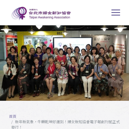
首頁
新年新氣象，牛轉乾坤好運到！婦女新知協會電子報創刊號正式
發行！