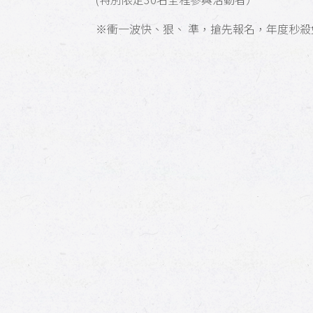
※衝一波快、狠、 準，搶先報名，年度秒殺