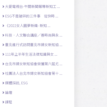
大愛電視台-午間新聞報導新知工 ...
ESG不是破碎的三件事 從快時 ...
《2022女人圓夢新織- 新知 ...
科技．人文聯合講座／善時尚與永 ...
臺北進行式訪問臺北市婦女新知協 ...
111年上半年生活法律知識與女 ...
台北市婦女新知協會榮獲第六屆尤 ...
社團法人台北市婦女新知協會第十 ...
媒體採訪, ESG
論壇
課程