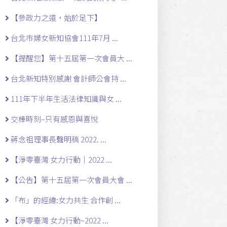
【參政力之道，始於足下】
台北市婦女新知協會111年7月 ...
【提醒您】第十五屆第一次會員大 ...
台北新知特別感謝 會計師公會持 ...
111年下半年生活法律知識與女 ...
交棒時刻–只有感恩與喜悅
蔣念祖理事長聲明稿 2022. ...
【淨零臺灣 女力行動｜2022 ...
【公告】第十五屆第一次會員大會 ...
「布」的經緯:女力共生 合作創 ...
【淨零臺灣 女力行動~2022 ...