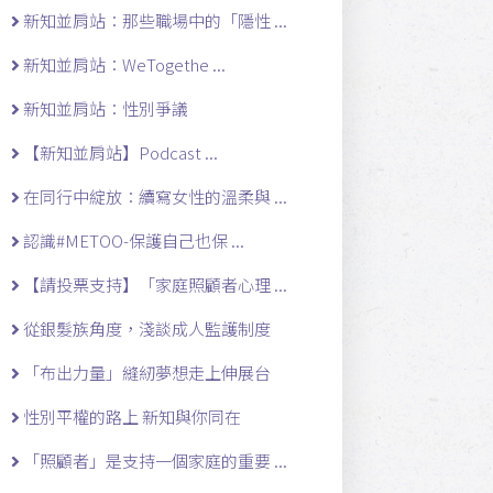
新知並肩站：那些職場中的「隱性 ...
新知並肩站：WeTogethe ...
新知並肩站：性別爭議
【新知並肩站】Podcast ...
在同行中綻放：續寫女性的溫柔與 ...
認識#METOO-保護自己也保 ...
【請投票支持】「家庭照顧者心理 ...
從銀髮族角度，淺談成人監護制度
「布出力量」縫紉夢想走上伸展台
性別平權的路上 新知與你同在
「照顧者」是支持一個家庭的重要 ...