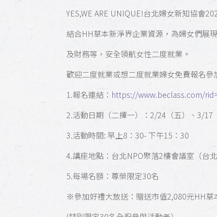
YES,WE ARE UNIQUE!台北婦女新知協會
結合HH草本新淨界企業資源，為婦女們展現
及財務等，安全領航女性二度就業。
歡迎二度就業或想二度就業婦女免費報名參
1.報名連結：
https://www.beclass.com/ri
2.活動日期（二擇一）：2/24（五）、3/17
3.活動時間: 早上8：30- 下午15：30
4.講座地點：台北NPO聚落2樓會議室（台
5.每場名額：尊榮限定30名
※參加好禮大放送：贈送市值2,080元HH草
(特別限定30名全程參與活動者）