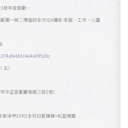
2023新年度鉅獻，
最獨一無二價值的全方位4講座-家庭、工作、心靈
加
d=274afe463c4e4e09526c
（ 五）
北市中正區重慶南路三段2號）
本新淨界EPR2全效白皙精華+私密噴霧