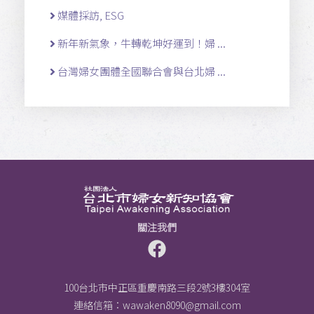
媒體採訪, ESG
新年新氣象，牛轉乾坤好運到！婦 ...
台灣婦女團體全國聯合會與台北婦 ...
關注我們
100台北市中正區重慶南路三段2號3樓304室
連絡信箱：
wawaken8090@gmail.com