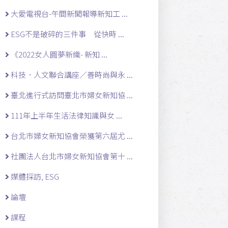
大愛電視台-午間新聞報導新知工 ...
ESG不是破碎的三件事 從快時 ...
《2022女人圓夢新織- 新知 ...
科技．人文聯合講座／善時尚與永 ...
臺北進行式訪問臺北市婦女新知協 ...
111年上半年生活法律知識與女 ...
台北市婦女新知協會榮獲第六屆尤 ...
社團法人台北市婦女新知協會第十 ...
媒體採訪, ESG
論壇
課程