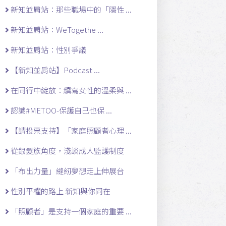
新知並肩站：那些職場中的「隱性 ...
新知並肩站：WeTogethe ...
新知並肩站：性別爭議
【新知並肩站】Podcast ...
在同行中綻放：續寫女性的溫柔與 ...
認識#METOO-保護自己也保 ...
【請投票支持】「家庭照顧者心理 ...
從銀髮族角度，淺談成人監護制度
「布出力量」縫紉夢想走上伸展台
性別平權的路上 新知與你同在
「照顧者」是支持一個家庭的重要 ...