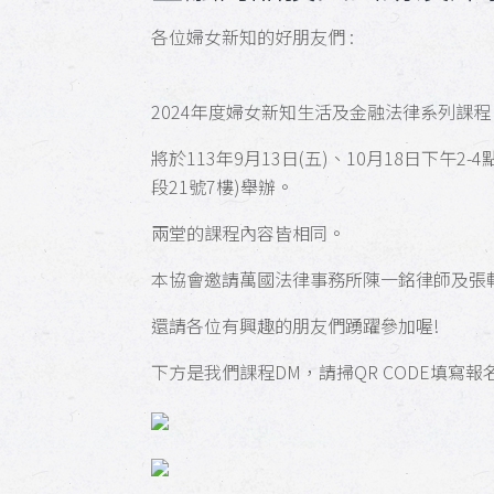
各位婦女新知的好朋友們 :
2024年度婦女新知生活及金融法律系列課程
將於113年9月13日(五)、10月18日下午2-4
段21號7樓)舉辦。
兩堂的課程內容皆相同。
本協會邀請萬國法律事務所陳一銘律師及張
還請各位有興趣的朋友們踴躍參加喔!
下方是我們課程DM，請掃QR CODE填寫報名資料或