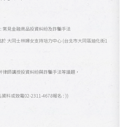
 : 常見金融商品投資糾紛及詐騙手法
點於
大同士林婦女支持培力中心 (台北市大同區迪化街1
軒律師講授投資糾紛與詐騙手法等議題，
致電02-2311-4678報名 : ))