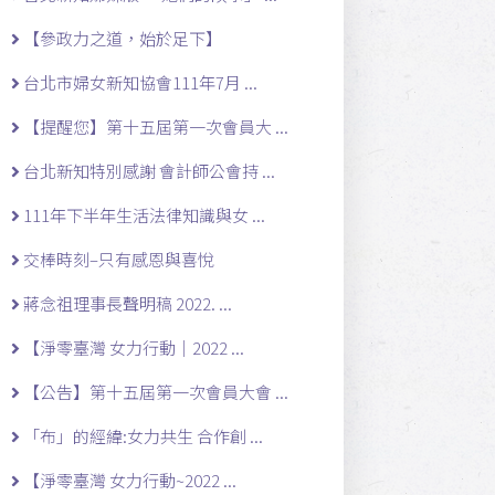
【參政力之道，始於足下】
台北市婦女新知協會111年7月 ...
【提醒您】第十五屆第一次會員大 ...
台北新知特別感謝 會計師公會持 ...
111年下半年生活法律知識與女 ...
交棒時刻–只有感恩與喜悅
蔣念祖理事長聲明稿 2022. ...
【淨零臺灣 女力行動｜2022 ...
【公告】第十五屆第一次會員大會 ...
「布」的經緯:女力共生 合作創 ...
【淨零臺灣 女力行動~2022 ...