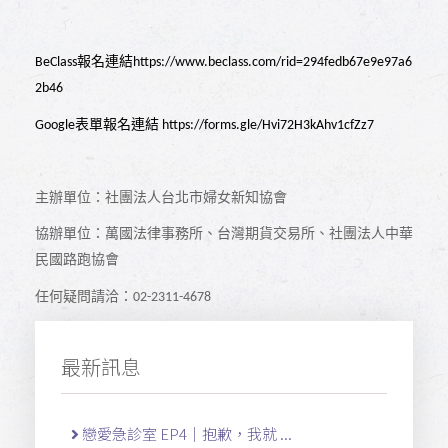
報名連結
BeClass
https://www.beclass.com/rid=294fedb67e9e97a6
2b46
表單報名連結
Google
https://forms.gle/Hvi72H3kAhv1cfZz7
主辦單位：社團法人台北市婦女新知協會
協辦單位：萬國法律事務所、台灣期貨交易所、社團法人中華
民國路跑協會
任何疑問請洽：
02-2311-4678
最新訊息
戀愛急診室 EP4｜抱歉，我就 ...