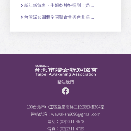
新年新氣象，牛轉乾坤好運到！婦 ...
台灣婦女團體全國聯合會與台北婦 ...
關注我們
100台北市中正區重慶南路三段2號3樓304室
連絡信箱：
wawaken8090@gmail.com
電話：(02)2311-4678
傳真：(02)2311-4789