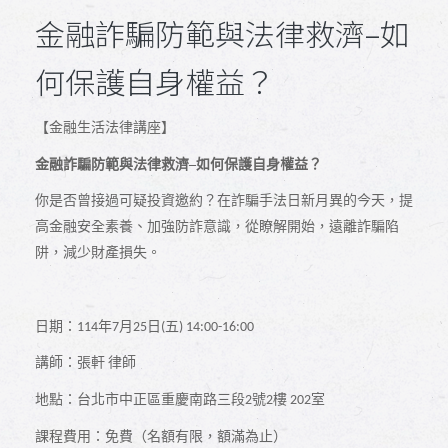
金融詐騙防範與法律救濟–如
何保護自身權益？
【金融生活法律講座】
金融詐騙防範與法律救濟–如何保護自身權益？
你是否曾接過可疑投資邀約？在詐騙手法日新月異的今天，提
高金融安全素養、加強防詐意識，從瞭解開始，遠離詐騙陷
阱，減少財產損失。
日期：
年
月
日
五
114
7
25
(
) 14:00-16:00
講師：張軒
律師
地點：台北市中正區重慶南路三段
號
樓
室
2
2
202
課程費用：免費（名額有限，額滿為止）