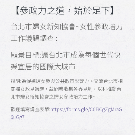
【參政力之道，始於足下】
台北市婦女新知協會~女性參政培力
工作議題調查 :
願景目標:讓台北市成為每個世代快
樂宜居的國際大城市
說明:為促進婦女參與公共政策影響力，交流台北市相
關婦女政見議題，茲問卷收集各界見解，以利推動台
北市婦女新知協會之婦女參政培力工作~
歡迎填寫調查表單:
https://forms.gle/C6FiCgZgMraG
6uGg7