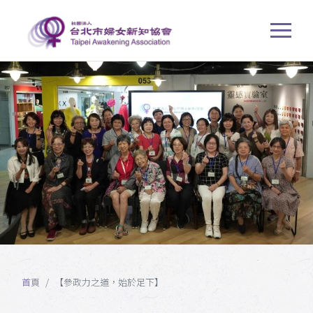
首頁
【參政力之道，始於足下】