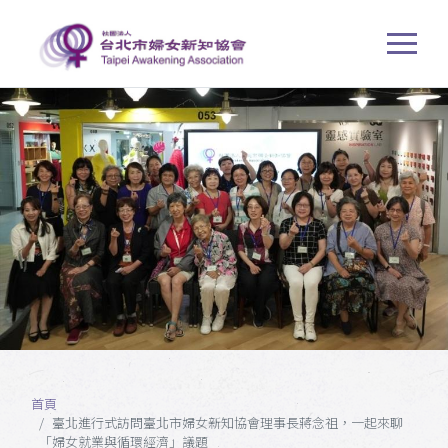
首頁
臺北進行式訪問臺北市婦女新知協會理事長蔣念祖，一起來聊
「婦女就業與循環經濟」議題