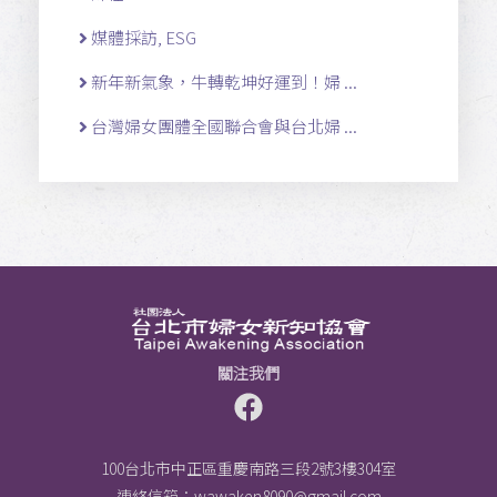
媒體採訪, ESG
新年新氣象，牛轉乾坤好運到！婦 ...
台灣婦女團體全國聯合會與台北婦 ...
關注我們
100台北市中正區重慶南路三段2號3樓304室
連絡信箱：
wawaken8090@gmail.com