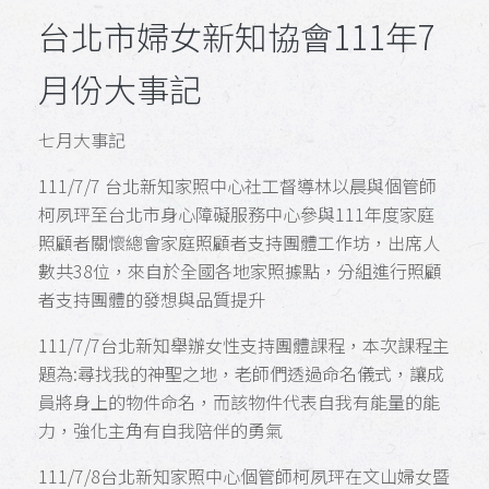
台北市婦女新知協會111年7
月份大事記
七月大事記
111/7/7 台北新知家照中心社工督導林以晨與個管師
柯夙玶至台北市身心障礙服務中心參與111年度家庭
照顧者關懷總會家庭照顧者支持團體工作坊，出席人
數共38位，來自於全國各地家照據點，分組進行照顧
者支持團體的發想與品質提升
111/7/7台北新知舉辦女性支持團體課程，本次課程主
題為:尋找我的神聖之地，老師們透過命名儀式，讓成
員將身上的物件命名，而該物件代表自我有能量的能
力，強化主角有自我陪伴的勇氣
111/7/8台北新知家照中心個管師柯夙玶在文山婦女暨