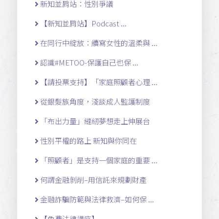
新知並肩站：性別爭議
【新知並肩站】Podcast ...
在同行中綻放：續寫女性的溫柔與 ...
認識#METOO-保護自己也保 ...
【請投票支持】「家庭照顧者心理 ...
從銀髮族角度，淺談成人監護制度
「布出力量」縫紉夢想走上伸展台
性別平權的路上 新知與你同在
「照顧者」是支持一個家庭的重要 ...
何謂金融剝削–用信託來規劃財產
金融詐騙防範與法律救濟–如何保 ...
【免費法律講座】