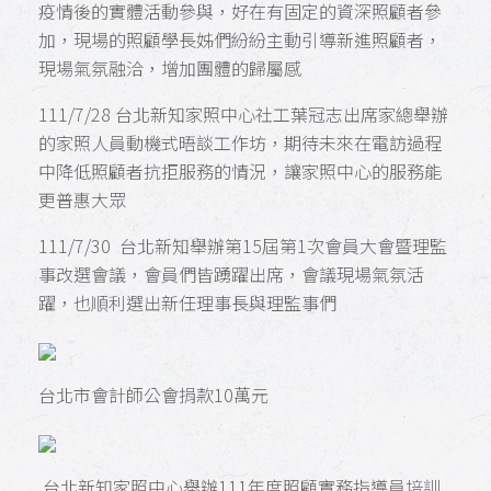
疫情後的實體活動參與，好在有固定的資深照顧者參
加，現場的照顧學長姊們紛紛主動引導新進照顧者，
現場氣氛融洽，增加團體的歸屬感
111/7/28 台北新知家照中心社工葉冠志出席家總舉辦
的家照人員動機式晤談工作坊，期待未來在電訪過程
中降低照顧者抗拒服務的情況，讓家照中心的服務能
更普惠大眾
111/7/30 台北新知舉辦第15屆第1次會員大會暨理監
事改選會議，會員們皆踴躍出席，會議現場氣氛活
躍，也順利選出新任理事長與理監事們
台北市會計師公會捐款10萬元
台北新知家照中心舉辦111年度照顧實務指導員培訓