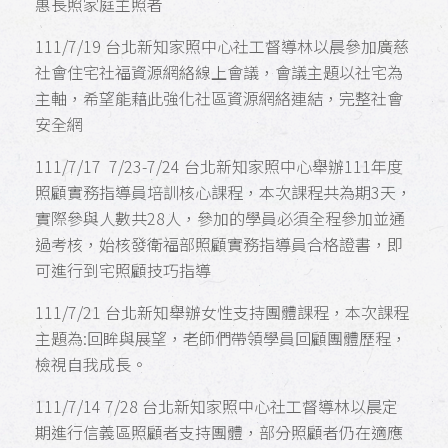
惠長照家庭主照者
111/7/19 台北新知家照中心社工督導林以晨參加廣慈
社會住宅社福資源網絡線上會議，會議主題以社宅為
主軸，希望能藉此強化社區資源網絡連結，完整社會
安全網
111/7/17 7/23-7/24 台北新知家照中心舉辦111年度
照顧實務指導員培訓核心課程，本次課程共為期3天，
實際參與人數共28人，參加的學員必須全程參加並通
過考核，始核發衛福部照顧實務指導員合格證書，即
可進行到宅照顧技巧指導
111/7/21 台北新知舉辦女性支持團體課程，本次課程
主題為:回眸與展望，老師們帶領學員回顧團體歷程，
檢視自我成長。
111/7/14 7/28
台北新知家照中心
社工督導林以晨定
期進行信義區照顧者支持團體，部分照顧者仍在適應