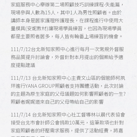
家庭服務中心舉辦第二場照顧技巧訓練課程-失能篇，
現場參與人數為15人，其中1人為男性照顧者。由於
講師本身是居家護理所護理長，在課程進行中使用大
量模具(安妮教材)讓現場學員練習，也因為現場學員
都是主要照者居多，每人皆有輪番上場練習的機會。
111/7/12
台北新知家照中心
進行每月一次常規外督服
務品質提升討論會，外督針對本月提出的個案給予適
度提點建議
111/7/13 台北新知家照中心主責文山區的個管師柯夙
玶進行YANA GROUP照顧者支持團體活動，此次討論
的主題為原生家庭的父母議題如何影響照顧者的一生?
照顧者娓娓道來自己的父母帶給自己的影響
111/7/14 台北新知家照中心社工督導林以晨代表協會
接受台北市會計師公會捐款10萬元，這筆款項也針對
家庭照顧者的紓壓需求服務，提供了活動經費，將嘉