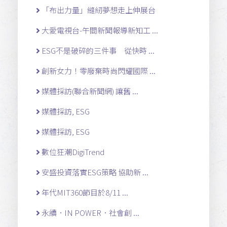
「布出力量」縫紉夢想走上伸展台
大愛電視台-午間新聞報導新知工 ...
ESG不是破碎的三件事 從快時 ...
創新女力！零廢棄時尚閃耀國際 ...
媒體採訪(聯合新聞網) 讓舊 ...
媒體採訪, ESG
媒體採訪, ESG
數位狂潮DigiTrend
安盛投資落實ESG策略 協助新 ...
年代MIT360節目於8/11 ...
永續．IN POWER．社會創 ...