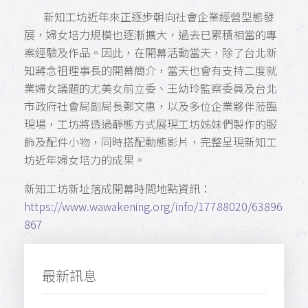
新知工坊近年來正逐步朝向社會企業經營型態發
展，婦女培力規模也逐漸擴大，過去已累積相當的專
案經驗及作品。因此，在開幕活動當天，除了台北新
知蔣念祖 理事長的開幕簡介，當天也會有支持二度就
業婦女議題的尤美女前立委、王幼玲監察委員及台北
市政府社會局副局長鄭文惠，以及多位企業夥伴蒞臨
現場，工坊將透過靜態方式展現工坊姊妹們製作的服
飾及配件小物，同時搭配動態影片，完整呈現新知工
坊近年婦女培力的成果。
新知工坊新址落成開幕時間地點資訊：
https://www.wawakening.org/info/17788020/63896
867
最新訊息