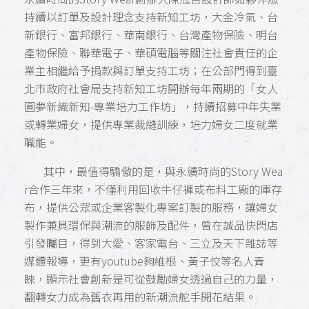
持續以訂單及設計理念支持新知工坊，大金冷氣、台
新銀行、富邦銀行、華南銀行、台灣產物保險、明台
產物保險、聯華電子、華碩電腦等關注社會責任的企
業主相繼給予捐款與訂單支持工坊；在公部門得到臺
北市政府社會局支持新知工坊開辦每年兩期的「女人
圓夢新織新知-專業培力工作坊」，持續招募中年失業
或轉業婦女，提供專業裁縫訓練，培力婦女二度就業
職能。
其中，最值得驕傲的是，與永續時尚的Story Wea
r合作三年來，不僅利用回收牛仔褲或布料工廠的庫存
布，提供公眾或企業客製化專案訂製的服務，讓婦女
製作兼具環保與潮流的服飾及配件，曾在誠品快閃店
引發矚目，得到大愛、客家電台、三立及天下雜誌等
媒體報導，更有youtube夠維根、黃子佼等名人青
睞，顯示社會創新是可從鼓勵婦女透過自己的力量，
翻轉女力成為舊衣再用的新潮流舵手開花結果。