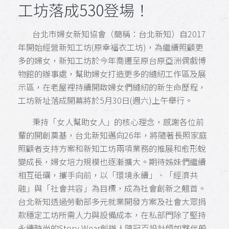
工坊落成530登場！
台北市婦女新知協會（簡稱：台北新知）自2017
年開始經營新知工坊(原幸福衣工坊)，為繼續照顧更
多的婦女，新知工坊於今年喬遷至原台原亞洲偶戲博
物館的辦事處，幫助婦女打造更多的縫紉工作區及展
示區，在老屋裡持續開啟婦女們縫紉的新生命歷程，
工坊新址落成開幕將於5月30日(週六)上午舉行。
秉持「女人幫助女人」的核心理念，感謝各位前
輩的開創奠基，台北新知邁向26年，將隨著長照家庭
照顧者支持方案和新知工坊兩項業務的推展和愈形蛻
變成長，婦女培力規模也逐漸擴大。期待姊妹們繼續
相互砥礪，攜手向前，以「環境永續」、「經濟共
融」與「社會共容」為目標，成為社會創新之翹首。
台北新知透過勞動部多元就業開發方案及社會大眾捐
款穩定工坊所需人力與設備成本，在私部門除了堅持
永續時尚的Story Wear創辦人陳冠百設計師如夥伴般