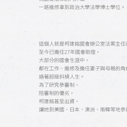
一路進修拿到政治大學法學博士學位。
這個人就是柯建銘國會辦公室法案主任
至今已擔任27年國會助理，
大部分的國會生涯中，
都在工作、進修及擔任妻子與母親的角
過著超級斜槓人生。
為了研究參審制、
陪審制的優劣，
柯建銘甚至出資，
讓她到美國、日本、澳洲、南韓等地參