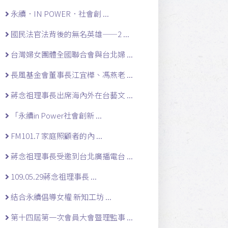
永續．IN POWER．社會創 ...
國民法官法背後的無名英雄——2 ...
台灣婦女團體全國聯合會與台北婦 ...
長風基金會董事長江宜樺、馮燕老 ...
蔣念祖理事長出席海內外在台藝文 ...
「永續in Power社會創新 ...
FM101.7 家庭照顧者的內 ...
蔣念祖理事長受邀到台北廣播電台 ...
109.05.29蔣念祖理事長 ...
結合永續倡導女權 新知工坊 ...
第十四屆第一次會員大會暨理監事 ...