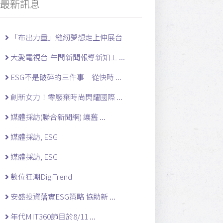
最新訊息
「布出力量」縫紉夢想走上伸展台
大愛電視台-午間新聞報導新知工 ...
ESG不是破碎的三件事 從快時 ...
創新女力！零廢棄時尚閃耀國際 ...
媒體採訪(聯合新聞網) 讓舊 ...
媒體採訪, ESG
媒體採訪, ESG
數位狂潮DigiTrend
安盛投資落實ESG策略 協助新 ...
年代MIT360節目於8/11 ...