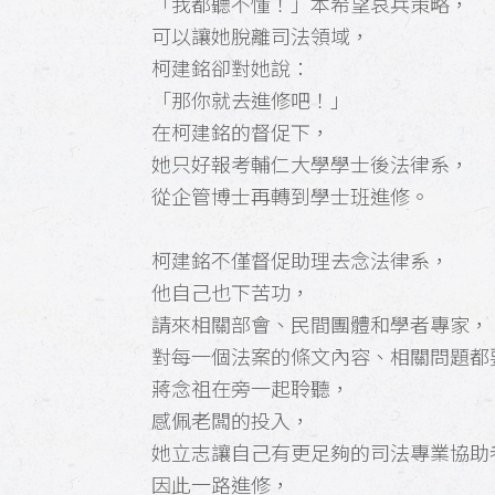
「我都聽不懂！」本希望哀兵策略，
可以讓她脫離司法領域，
柯建銘卻對她說：
「那你就去進修吧！」
在柯建銘的督促下，
她只好報考輔仁大學學士後法律系，
從企管博士再轉到學士班進修。
柯建銘不僅督促助理去念法律系，
他自己也下苦功，
請來相關部會、民間團體和學者專家，
對每一個法案的條文內容、相關問題都
蔣念祖在旁一起聆聽，
感佩老闆的投入，
她立志讓自己有更足夠的司法專業協助
因此一路進修，