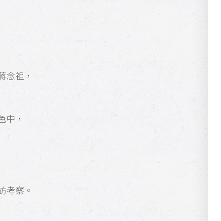
蔣念祖，
色中，
訪考察。