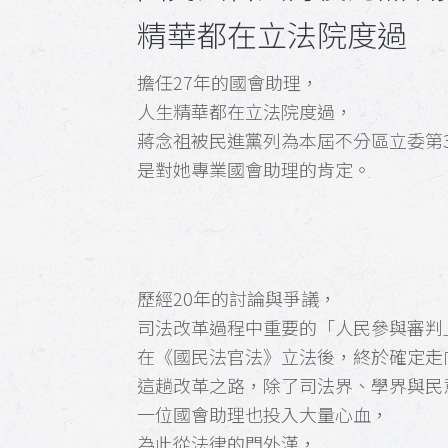
精華都在立法院度過
擔任27年的國會助理，
人生精華都在立法院度過，
蔣念祖被民進黨列為本屆不分區立委第3
是對她專業國會助理的肯定。
歷經20年的討論與爭議，
司法改革過程中重要的「人民參與審判
在《國民法官法》立法後，終於確定走
這趟改革之路，除了司法界、學界與民
一位國會助理也投入大量心血，
為此從法律的門外漢，