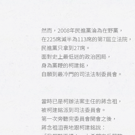
然而，2008年民進黨淪為在野黨，
在225席減半為113席的第7屆立法院，
民進黨只拿到27席。
面對史上最低迷的政治困局，
身為黨鞭的柯建銘，
自願到最冷門的司法法制委員會。
當時已是柯辦法案主任的蔣念祖，
被柯建銘派到司法委員會。
第一次旁聽完委員會開會之後，
蔣念祖沮喪地跟柯建銘說：