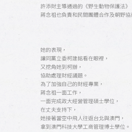
許添財主導通過的《野生動物保護法》
蔣念祖也負責和民間團體合作及朝野協
她的表現，
讓同黨立委柯建銘看在眼裡，
又挖角她到柯辦，
協助處理財經議題。
為了加強自己的財經專業，
蔣念祖一面工作，
一面完成政大經營管理碩士學位，
在丈夫支持下，
她接著當空中飛人往返台北與澳門，
拿到澳門科技大學工商管理博士學位。