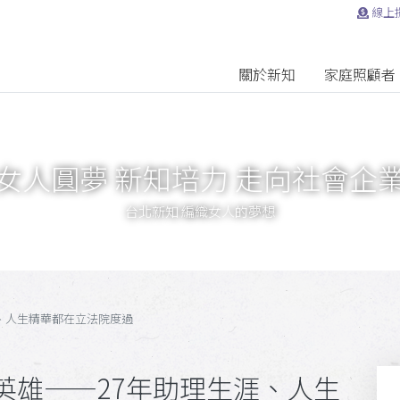
線上
關於新知
家庭照顧者
女人圓夢 新知培力 走向社會企
台北新知 編織女人的夢想
、人生精華都在立法院度過
英雄——27年助理生涯、人生