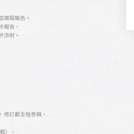
並撰寫報告。
析報告，
許添財。
》修訂都全程參與，
裁），