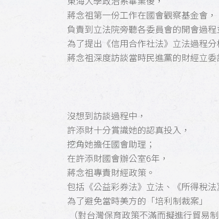
東海大學政治系畢業後，
蔣念祖第一份工作在國會觀察基金會，
負責到立法院旁聽各委員會的開會過程
為了提出《信用合作社法》立法過程分
蔣念祖深度訪談當時民進黨的財經立委
沒想到訪談過程中，
許添財十分賞識她的認真投入，
挖角她擔任國會助理；
在許添財國會辦公室6年，
蔣念祖專責財經政策。
包括《公益彩券法》立法、《所得稅法
為了避免當時美方的「培利制裁案」
（對台灣保育政策不滿而擬進行貿易制