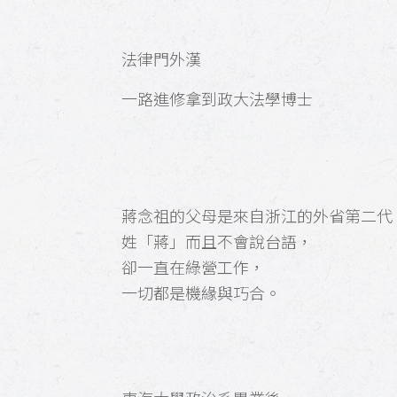
法律門外漢
一路進修拿到政大法學博士
蔣念祖的父母是來自浙江的外省第二代
姓「蔣」而且不會說台語，
卻一直在綠營工作，
一切都是機緣與巧合。