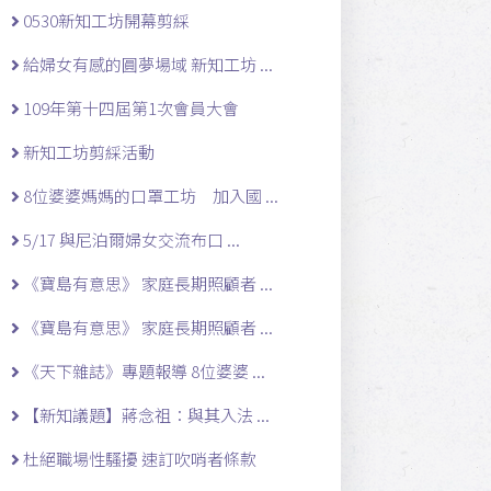
0530新知工坊開幕剪綵
給婦女有感的圓夢場域 新知工坊 ...
109年第十四屆第1次會員大會
新知工坊剪綵活動
8位婆婆媽媽的口罩工坊 加入國 ...
5/17 與尼泊爾婦女交流布口 ...
《寶島有意思》 家庭長期照顧者 ...
《寶島有意思》 家庭長期照顧者 ...
《天下雜誌》專題報導 8位婆婆 ...
【新知議題】蔣念祖：與其入法 ...
杜絕職場性騷擾 速訂吹哨者條款