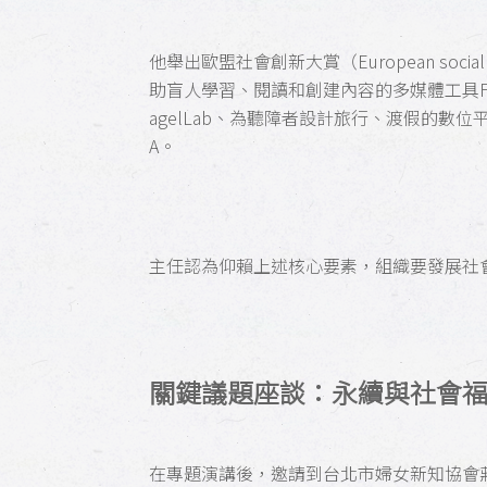
他舉出歐盟社會創新大賞（European social 
助盲人學習、閱讀和創建內容的多媒體工具Fee
agelLab、為聽障者設計旅行、渡假的數位
A。
主任認為仰賴上述核心要素，組織要發展社
關鍵議題座談：永續與社會
在專題演講後，邀請到台北市婦女新知協會