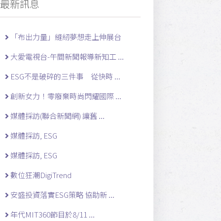
最新訊息
「布出力量」縫紉夢想走上伸展台
大愛電視台-午間新聞報導新知工 ...
ESG不是破碎的三件事 從快時 ...
創新女力！零廢棄時尚閃耀國際 ...
媒體採訪(聯合新聞網) 讓舊 ...
媒體採訪, ESG
媒體採訪, ESG
數位狂潮DigiTrend
安盛投資落實ESG策略 協助新 ...
年代MIT360節目於8/11 ...