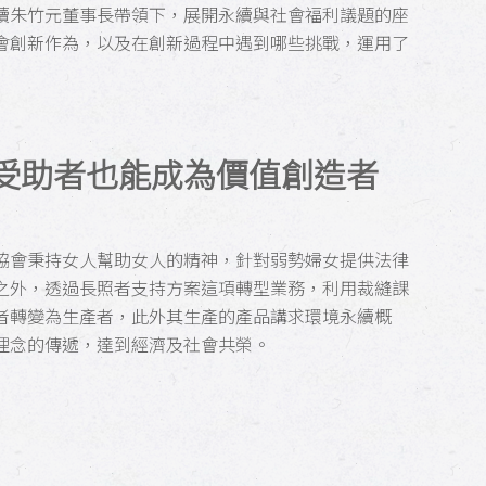
續朱竹元董事長帶領下，展開永續與社會福利議題的座
會創新作為，以及在創新過程中遇到哪些挑戰，運用了
受助者也能成為價值創造者
協會秉持女人幫助女人的精神，針對弱勢婦女提供法律
之外，透過長照者支持方案這項轉型業務，利用裁縫課
者轉變為生產者，此外其生產的產品講求環境永續概
理念的傳遞，達到經濟及社會共榮。