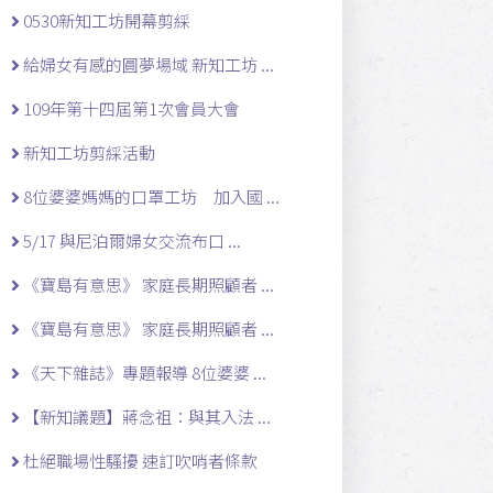
0530新知工坊開幕剪綵
給婦女有感的圓夢場域 新知工坊 ...
109年第十四屆第1次會員大會
新知工坊剪綵活動
8位婆婆媽媽的口罩工坊 加入國 ...
5/17 與尼泊爾婦女交流布口 ...
《寶島有意思》 家庭長期照顧者 ...
《寶島有意思》 家庭長期照顧者 ...
《天下雜誌》專題報導 8位婆婆 ...
【新知議題】蔣念祖：與其入法 ...
杜絕職場性騷擾 速訂吹哨者條款