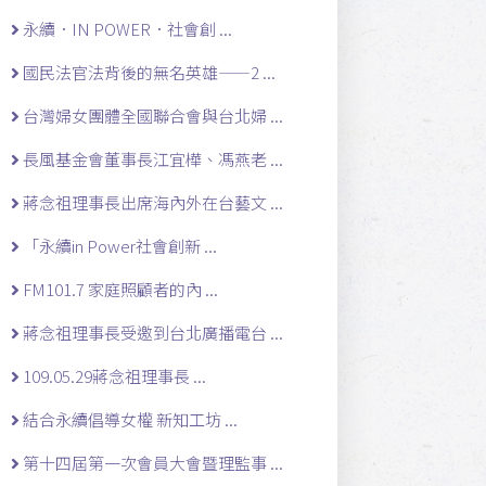
永續．IN POWER．社會創 ...
國民法官法背後的無名英雄——2 ...
台灣婦女團體全國聯合會與台北婦 ...
長風基金會董事長江宜樺、馮燕老 ...
蔣念祖理事長出席海內外在台藝文 ...
「永續in Power社會創新 ...
FM101.7 家庭照顧者的內 ...
蔣念祖理事長受邀到台北廣播電台 ...
109.05.29蔣念祖理事長 ...
結合永續倡導女權 新知工坊 ...
第十四屆第一次會員大會暨理監事 ...