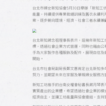
台北市婦女新知協會5月30日舉辦「新知工
能量，持續提供專業裁縫訓練及舊衣永續利
案，逐步朝向環境、經濟、社會三者永續兼
台北新知蔣念祖理事長表示，這幾年新知工
標，透過社會企業方式營運，同時也藉由公
手為大家製作各種服飾及配件，展現自信及能
開始。
台北市社會局副局長鄭文惠肯定台北新知多
努力，並期望未來在家服及單親婦女服務方
新知工坊推手的台南女權會秘書長蔣月琴表
實質產出的企業體，希望透過社會企業的模
經濟自主，並讓工坊能量與協會連結，支持