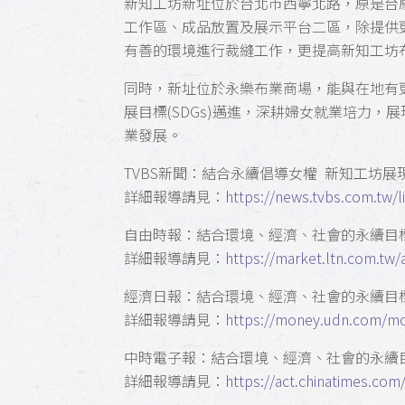
新知工坊新址位於台北市西寧北路，原是台
工作區、成品放置及展示平台二區，除提供
有善的環境進行裁縫工作，更提高新知工坊
同時，新址位於永樂布業商場，能與在地有
展目標(SDGs)邁進，深耕婦女就業培力
業發展。
TVBS新聞：結合永續倡導女權 新知工坊
詳細報導請見：
https://news.tvbs.com.tw/l
自由時報：結合環境、經濟、社會的永續目
詳細報導請見：
https://market.ltn.com.tw/
經濟日報：結合環境、經濟、社會的永續目
詳細報導請見：
https://money.udn.com/m
中時電子報：結合環境、經濟、社會的永續
詳細報導請見：
https://act.chinatimes.co