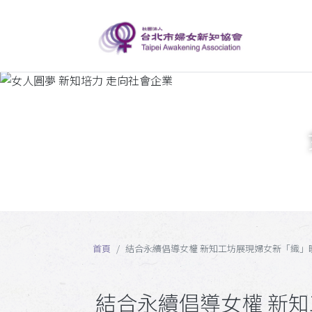
首頁
結合永續倡導女權 新知工坊展現婦女新「織」
結合永續倡導女權 新