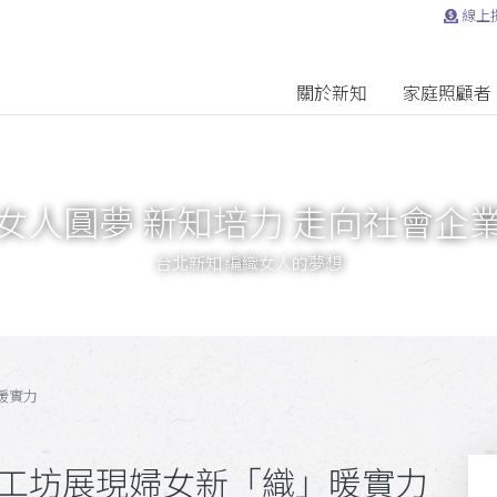
線上
關於新知
家庭照顧者
女人圓夢 新知培力 走向社會企
台北新知 編織女人的夢想
暖實力
知工坊展現婦女新「織」暖實力