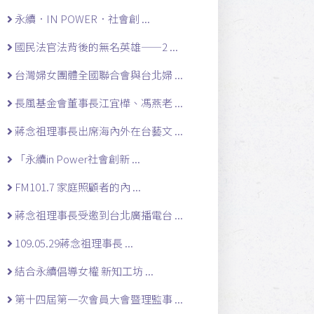
永續．IN POWER．社會創 ...
國民法官法背後的無名英雄——2 ...
台灣婦女團體全國聯合會與台北婦 ...
長風基金會董事長江宜樺、馮燕老 ...
蔣念祖理事長出席海內外在台藝文 ...
「永續in Power社會創新 ...
FM101.7 家庭照顧者的內 ...
蔣念祖理事長受邀到台北廣播電台 ...
109.05.29蔣念祖理事長 ...
結合永續倡導女權 新知工坊 ...
第十四屆第一次會員大會暨理監事 ...