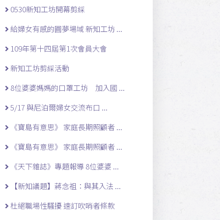
0530新知工坊開幕剪綵
給婦女有感的圓夢場域 新知工坊 ...
109年第十四屆第1次會員大會
新知工坊剪綵活動
8位婆婆媽媽的口罩工坊 加入國 ...
5/17 與尼泊爾婦女交流布口 ...
《寶島有意思》 家庭長期照顧者 ...
《寶島有意思》 家庭長期照顧者 ...
《天下雜誌》專題報導 8位婆婆 ...
【新知議題】蔣念祖：與其入法 ...
杜絕職場性騷擾 速訂吹哨者條款