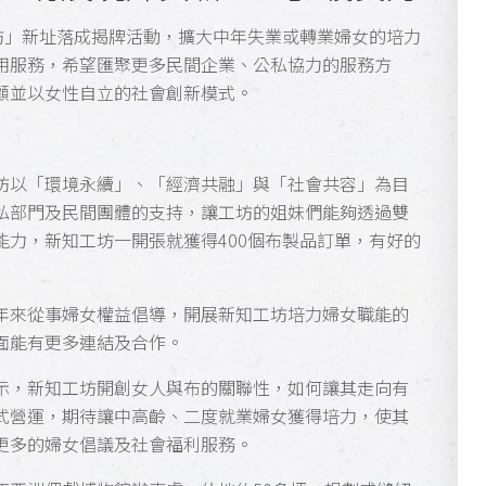
坊」新址落成揭牌活動，擴大中年失業或轉業婦女的培力
用服務，希望匯聚更多民間企業、公私協力的服務方
顧並以女性自立的社會創新模式。
坊以「環境永續」、「經濟共融」與「社會共容」為目
私部門及民間團體的支持，讓工坊的姐妹們能夠透過雙
力，新知工坊一開張就獲得400個布製品訂單，有好的
年來從事婦女權益倡導，開展新知工坊培力婦女職能的
面能有更多連結及合作。
示，新知工坊開創女人與布的關聯性，如何讓其走向有
式營運，期待讓中高齡、二度就業婦女獲得培力，使其
更多的婦女倡議及社會福利服務。