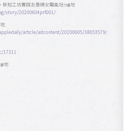
，新知工坊實踐友善婦女職能培
地
力基
mg/story/20200604prf001/
地
基
/appledaily/article/adcontent/20200605/38653579/
ic/17311
地
力基