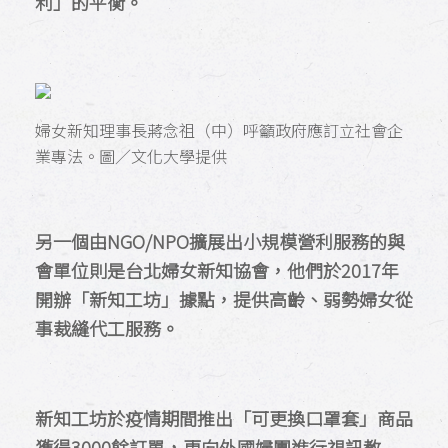
利」的平衡。
婦女新知理事長蔣念祖（中）呼籲政府應訂立社會企
業專法。圖／文化大學提供
另一個由NGO/NPO擴展出小規模營利服務的與
會單位則是台北婦女新知協會，他們於2017年
開辦「新知工坊」據點，提供高齡、弱勢婦女從
事裁縫代工服務。
新知工坊於疫情期間推出「可更換口罩套」商品
獲得3000餘訂單，更向外國婦團進行視訊教