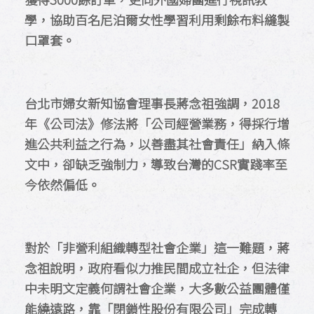
學，協助百名尼泊爾女性學習利用剩餘布料縫製
口罩套。
台北市婦女新知協會理事長蔣念祖強調，2018
年《公司法》修法將「公司經營業務，得採行增
進公共利益之行為，以善盡其社會責任」納入條
文中，卻缺乏強制力，導致台灣的CSR實踐率至
今依然偏低。
對於「非營利組織轉型社會企業」這一難題，蔣
念祖說明，政府看似力推民間成立社企，但法律
中未明文定義何謂社會企業，大多數公益團體僅
能繞遠路，靠「閉鎖性股份有限公司」完成轉