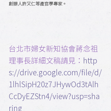
創辦人許又仁等產官學專家。
台北市婦女新知協會蔣念祖
理事長詳細文稿請見：
http
s://drive.google.com/file/d/
1lhlSipH20z7JHywOd3tAlh
CcDyEZStn4/view?usp=sha
ring