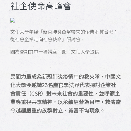
社企使命高峰會
文化大學舉辦「新官肺炎衝擊帶來的企業本質省思：
從社會企業走向社會使命」研討會，
圖為會期其中一場講座。圖／文化大學提供
民間力量成為新冠肺炎疫情中的救火隊，中國文
化大學今邀請23名產官學法界代表探討企業社
會責任（CSR）對未來社會的重要性，並呼籲企
業應重視共享精神，以永續經營為目標，救濟當
今越趨嚴重的族群對立、貧富不均現象。