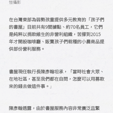
愷攝影
在台灣東部為弱勢孩童提供多元教育的「孩子們
的書屋」目前共有9間據點、約70名員工，它們
是純粹以捐款維生的非營利組織，苦撐到2015
年才開設咖啡廳、販賣孩子們栽種的小農商品提
供部份營利服務。
書屋現任執行長陳彥翰坦承，「當時社會大眾、
在地社區，甚至我們都在自問，怎麼可以用募款
來的錢去做這件事。
」
陳彥翰透露，由於書屋服務內容非常廣泛且繁