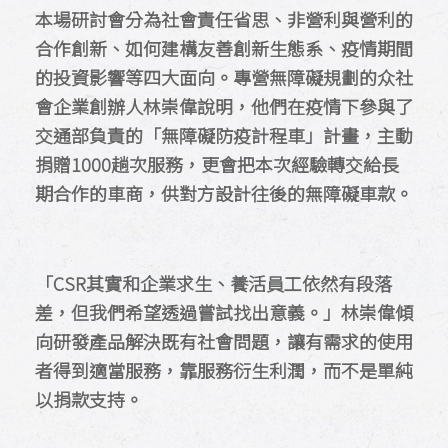
本場研討會分為社會責任省思、非營利與營利的
合作創新、如何建構友善創新生態系、疫情期間
的投資影響等四大面向。專營無障礙規劃的众社
會企業創辦人林崇偉說明，他們在疫情下參與了
交通部負責的「無障礙防疫計程車」計畫，主動
捐贈1000趟次服務，更會把本次經驗轉交給長
期合作的車商，供對方設計往後的無障礙車款。
「CSR其實和企業求生、養活員工依然有段落
差，但我們希望透過嘗試找出意義。」林崇偉傾
向研發產品解決既有社會問題，讓有需求的使用
者得到適當服務，靠服務衍生利潤，而不是單純
以捐款支持。