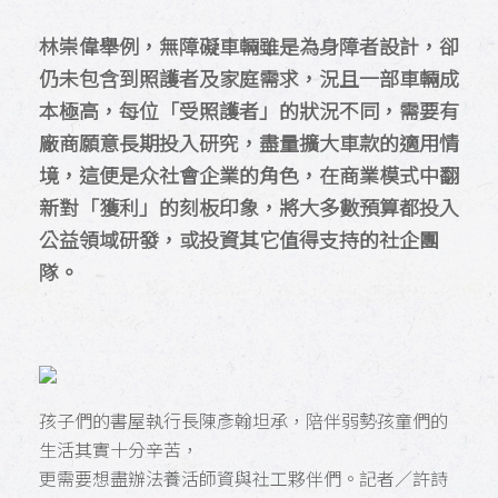
林崇偉舉例，無障礙車輛雖是為身障者設計，卻
仍未包含到照護者及家庭需求，況且一部車輛成
本極高，每位「受照護者」的狀況不同，需要有
廠商願意長期投入研究，盡量擴大車款的適用情
境，這便是众社會企業的角色，在商業模式中翻
新對「獲利」的刻板印象，將大多數預算都投入
公益領域研發，或投資其它值得支持的社企團
隊。
孩子們的書屋執行長陳彥翰坦承，陪伴弱勢孩童們的
生活其實十分辛苦，
更需要想盡辦法養活師資與社工夥伴們。記者／許詩