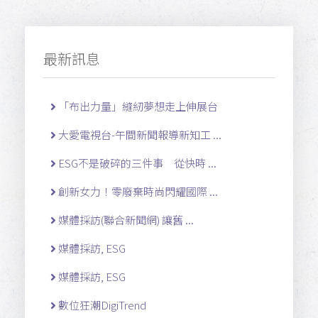
最新訊息
「布出力量」縫紉夢想走上伸展台
大愛電視台-午間新聞報導新知工 ...
ESG不是破碎的三件事 從快時 ...
創新女力！零廢棄時尚閃耀國際 ...
媒體採訪(聯合新聞網) 讓舊 ...
媒體採訪, ESG
媒體採訪, ESG
數位狂潮DigiTrend