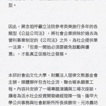
型。
因此，蔣念祖呼籲立法院參考英美施行多年的各
類型《公益公司法》，將社會企業排除於過去為
營利事業制定的《公司法》之外，為社企提供單
一法源，「但是一開始必須要避免鼓勵與優
惠」，才能真正促進社企發展。
本研討會由文化大學、財團法人理律文教基金會
主辦，媒體夥伴包含社企流、聯合報系願景工
程。內容共安排了一場專題演講與三場次座談，
講者為活水社企投資開發總經理陳一強、逢甲大
學公共事務與社會創新所所長侯勝宗、元沛農坊