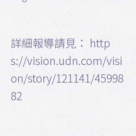
詳細報導請見： http
s://vision.udn.com/visi
on/story/121141/45998
82