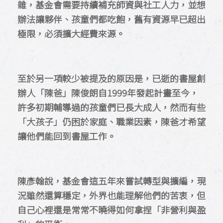
雜，基金會需要持續補充師資與社工人力，並想
辦法讓夥伴、孩童們都吃飽，舊有資源早已超出
極限，必須擴大經費來源。
至於另一項較少被提及的原因是，已逝的書屋創
辦人「陳爸」陳俊朗自1999年發起計畫至今，
許多初期輔導過的孩童們已長大成人，然而有些
「大孩子」仍困於家庭、職業因素，陳爸才希望
讓他們能回到書屋工作。
陳彥翰說，基金會這五年來嘗試轉型與擴編，現
況雖然還算穩定，外界也能理解他們的苦衷，但
自己心裡還是常常不曉得如何拿捏「非營利與盈