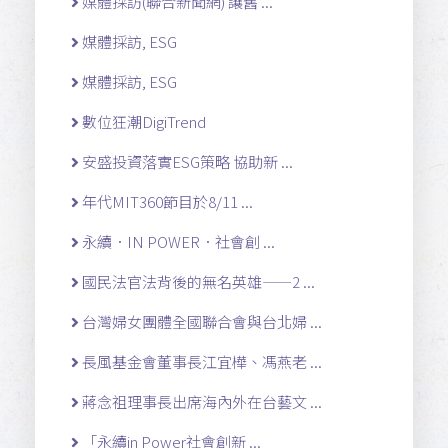
媒體採訪(聯合新聞網) 讓舊 ...
媒體採訪, ESG
媒體採訪, ESG
數位狂潮DigiTrend
安盛投資落實ESG策略 協助新 ...
年代MIT360節目於8/11 ...
永續．IN POWER．社會創 ...
國民法官法背後的無名英雄——2 ...
台灣婦女團體全國聯合會與台北婦 ...
長風基金會董事長江宜樺、馮燕老 ...
蔣念祖理事長出席海內外在台藝文 ...
「永續in Power社會創新 ...