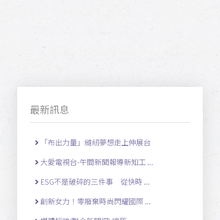
最新訊息
「布出力量」縫紉夢想走上伸展台
大愛電視台-午間新聞報導新知工 ...
ESG不是破碎的三件事 從快時 ...
創新女力！零廢棄時尚閃耀國際 ...