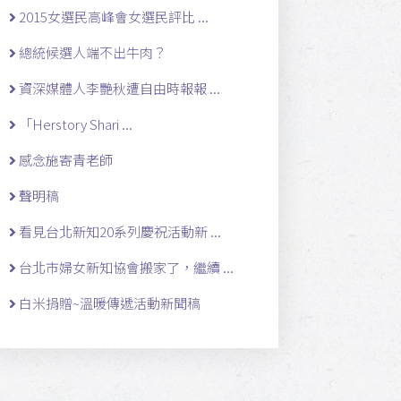
2015女選民高峰會女選民評比 ...
總統候選人端不出牛肉？
資深媒體人李艷秋遭自由時報報 ...
「Herstory Shari ...
感念施寄青老師
聲明稿
看見台北新知20系列慶祝活動新 ...
台北市婦女新知協會搬家了，繼續 ...
白米捐贈~溫暖傳遞活動新聞稿