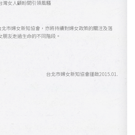
人顧盼間引領風騷
北市婦女新知協會，亦將持續對婦女政策的關注及落
女朋友走過生命的不同階段。
會謹啟2015.01.