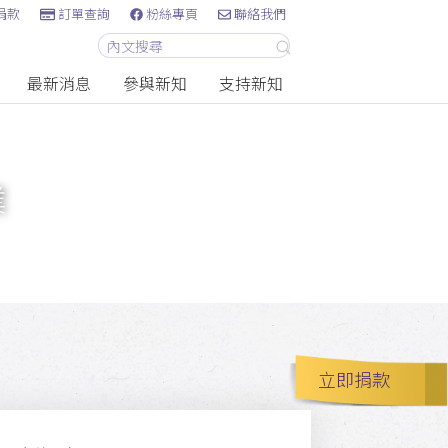
捐款
訂單查詢
粉絲專頁
聯絡我們
最新消息
參與新知
支持新知
業
立即捐款