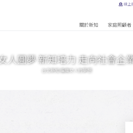
線上
關於新知
家庭照顧者
女人圓夢 新知培力 走向社會企
台北新知 編織女人的夢想