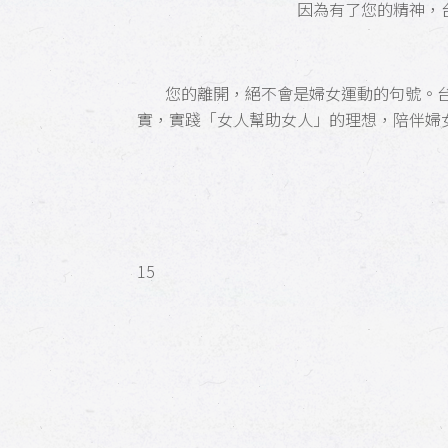
因為有了您的精神，台灣女
您的離開，絕不會是婦女運動的句號。台
實，實踐「女人幫助女人」的理想，陪伴婦
台北市婦女新知協
15