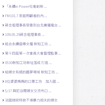
「永續in Power社會創新 ...
FM101.7 家庭照顧者的內 ...
蔣念祖理事長受邀到台北廣播電台 ...
109.05.29蔣念祖理事長 ...
結合永續倡導女權 新知工坊 ...
第十四屆第一次會員大會暨理監事 ...
0530新知工坊新址落成 打造 ...
給婦女有感的圓夢場域 新知工坊 ...
8位婆婆媽媽的口罩工坊 加入國 ...
5/17 與尼泊爾婦女交流布口 ...
法國總統特赦不堪暴力殺夫的婦女