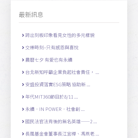
最新訊息
跨出刻板印象看見女性的多元樣貌
交棒時刻–只有感恩與喜悅
農曆七夕 有愛也有永續
台北新知呼籲企業負起社會責任， ...
安盛投資落實ESG策略 協助新 ...
年代MIT360節目於8/11 ...
永續．IN POWER．社會創 ...
國民法官法背後的無名英雄——2 ...
長風基金會董事長江宜樺、馮燕老 ...