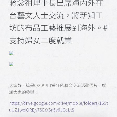
蔣念祖理事長出席海內外在
台藝文人士交流，將新知工
坊的布品工藝推展到海外。#
支持婦女二度就業
大家好，這是6/20中山堂4F的藝文交流活動照片，感
謝大家的參與！
https://drive.google.com/drive/mobile/folders/169t
uUZ1woiQREjv7SErXSri5v6JGdLtS