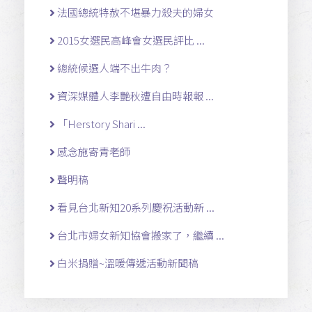
法國總統特赦不堪暴力殺夫的婦女
2015女選民高峰會女選民評比 ...
總統候選人端不出牛肉？
資深媒體人李艷秋遭自由時報報 ...
「Herstory Shari ...
感念施寄青老師
聲明稿
看見台北新知20系列慶祝活動新 ...
台北市婦女新知協會搬家了，繼續 ...
白米捐贈~溫暖傳遞活動新聞稿