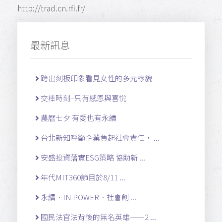
http://trad.cn.rfi.fr/
最新訊息
跨出刻板印象看見女性的多元樣貌
交棒時刻–只有感恩與喜悅
農曆七夕 有愛也有永續
台北新知呼籲企業負起社會責任， ...
安盛投資落實ESG策略 協助新 ...
年代MIT360節目於8/11 ...
永續．IN POWER．社會創 ...
國民法官法背後的無名英雄——2 ...