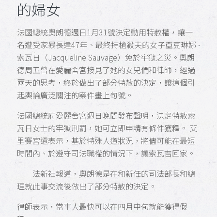
的婦女
法國總統奧朗德週日1月31號決定動用特赦權，讓一
名遭受家暴長達47年、最終持槍殺夫的女子亞克琳娜 ∙
索瓦日（Jacqueline Sauvage）免於牢獄之災。奧朗
德周五曾在愛麗舍宮接見了她的女兒們和律師，經過
兩天的思考，終於做出了部分特赦的決定，讓這個引
起輿論廣泛關注的案件畫上句號。
法國總統府愛麗舍宮週日晚間發布聲明，決定特赦索
瓦日女士的牢獄刑罰，她可立即申請有條件獲釋。 艾
里賽宮還表示，基於特殊人道狀況，將儘可能在最短
時間內、於遵守司法職權的情況下，讓索瓦吉回家。
法新社報道，奧朗德是在和新任的司法部長和總
理就此事交流後做出了部分特赦的決定。
律師表示，當事人最快可以在四月中旬就能獲得假