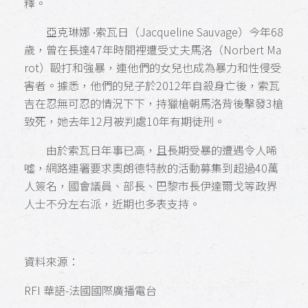
釋。
亞克琳娜 ∙索瓦日（Jacqueline Sauvage）今年68
歲，曾在長達47年時間裡遭受丈夫馬洛（Norbert Ma
rot）毆打和強暴，連他們的女兒也成為暴力和性侵受
害者。據悉，他們的兒子於2012年自殺身亡後，索瓦
吉在忍無可忍的情況下下，持獵槍朝馬洛背後擊發3槍
致死，她去年12月被判處10年有期徒刑。
由於索瓦日年事已高，且長期受暴的遭遇令人唏
噓，網路連署要求奧朗德特赦的活動募集到超過40萬
人簽名，國會議員、部長、巴黎市長伊達爾戈等政界
人士不分左右派，近期也多表支持。
資料來源：
RFI 華語-法國國際廣播電台