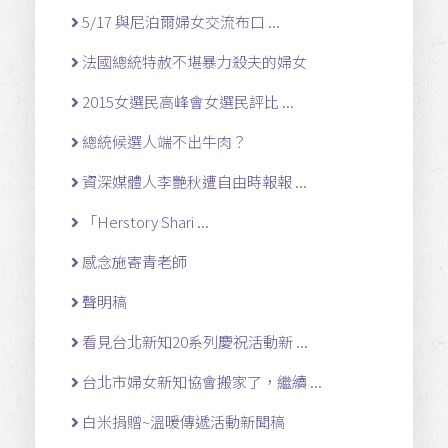
5/17 與尼泊爾婦女交流布口 ...
法國總統特赦不堪暴力殺夫的婦女
2015女選民高峰會女選民評比 ...
總統候選人端不出牛肉？
資深媒體人李艷秋遭自由時報報 ...
「Herstory Shari ...
感念施寄青老師
聲明稿
看見台北新知20系列慶祝活動新 ...
台北市婦女新知協會搬家了，繼續 ...
白米捐贈~溫暖傳遞活動新聞稿