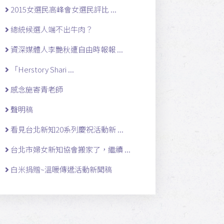
2015女選民高峰會女選民評比 ...
總統候選人端不出牛肉？
資深媒體人李艷秋遭自由時報報 ...
「Herstory Shari ...
感念施寄青老師
聲明稿
看見台北新知20系列慶祝活動新 ...
台北市婦女新知協會搬家了，繼續 ...
白米捐贈~溫暖傳遞活動新聞稿