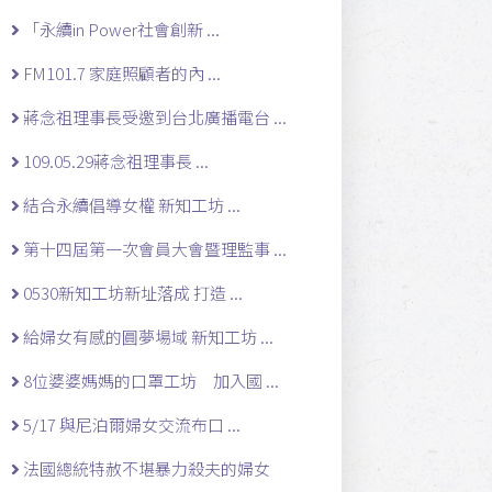
「永續in Power社會創新 ...
FM101.7 家庭照顧者的內 ...
蔣念祖理事長受邀到台北廣播電台 ...
109.05.29蔣念祖理事長 ...
結合永續倡導女權 新知工坊 ...
第十四屆第一次會員大會暨理監事 ...
0530新知工坊新址落成 打造 ...
給婦女有感的圓夢場域 新知工坊 ...
8位婆婆媽媽的口罩工坊 加入國 ...
5/17 與尼泊爾婦女交流布口 ...
法國總統特赦不堪暴力殺夫的婦女