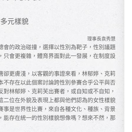
的多元樣貌
理事長袁秀慧
總會的政治碰撞，選擇以性別為靶子，性別議題
，只會更複雜，體育界面對此一發展，在制度設
唐卻更膚淺，以客觀的事證來看，林郁婷、克莉
本不存在以此個案討論跨性別參賽合乎公平與否
反對林郁婷、克莉芙出賽者，或自知或不自知，
這二位在外貌及表現上都與他們認為的女性樣貌
賽事是世界性比賽，來自各種文化、種族、背景
，能存在統一的性別樣貌想像嗎？想來不然，那