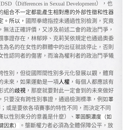
ferences in Sexual Development），也
的
組合不一定都能產生相對應的外部性徵和性器
定。所以，
國際拳總指控未通過性別檢測，究竟
，無法正確評價，又涉及前述二會的政治鬥爭，
觀事證存在，林郁婷、克莉芙依規定也通過奧委
性為名的在女性的群體中的出征就該停止，否則
女性認同者的傷害，而淪為權利者的政治鬥爭犧
跨性別，但從國際間性別多元化發展以觀，體育
的未來，如果運動是一項
人權
，每個人都應該有
形式的
歧視
，那麼就要對此一定會到的未來做好
，只要沒有跨性別事證，通過檢測標準，例如
睪
賽；或是要依各項賽事的特性不同，而決定不同
賽以性別來分的意義是什麼）、
睪固酮濃度（如
。壟斷權力者必須為全體保障公平，放
鍵因素）