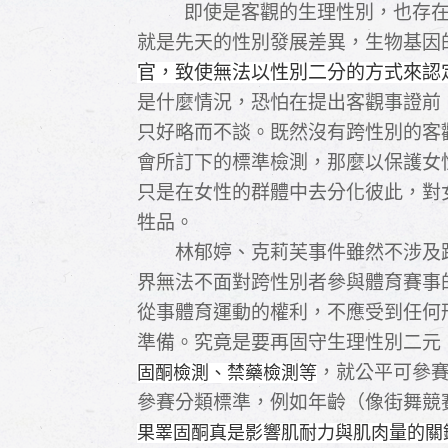
即使是客觀的生理性別，也存在DSD（Dif
就是先天的性別發展差異，生物基因
官，致使無法以性別二分的方式來認
是什麼情況，恐怕在提出客觀事證前
只好略而不談。既然沒有跨性別的客
會所訂下的標準檢測，那麼以保護女
只是在女性的群體中去分化彼此，對
牲品。
林郁婷、克莉芙事件雖然不涉及
界無法不面對跨性別者參與體育賽事
從事體育運動的權利，不應受到任何
準備。究竟是要再固守生理性別二元
，就公平可參
固酮檢測、禁藥檢測等
參賽分類標準，例如年齡（像街舞競
果睪固酮真是影響肌耐力與肌肉量的關