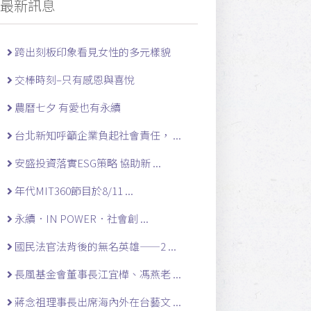
最新訊息
跨出刻板印象看見女性的多元樣貌
交棒時刻–只有感恩與喜悅
農曆七夕 有愛也有永續
台北新知呼籲企業負起社會責任， ...
安盛投資落實ESG策略 協助新 ...
年代MIT360節目於8/11 ...
永續．IN POWER．社會創 ...
國民法官法背後的無名英雄——2 ...
長風基金會董事長江宜樺、馮燕老 ...
蔣念祖理事長出席海內外在台藝文 ...