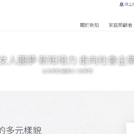
線上
關於新知
家庭照顧者
女人圓夢 新知培力 走向社會企
台北新知 編織女人的夢想
的多元樣貌