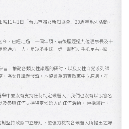
席11月1日「台北市婦女新知協會」20周年系列活動，
成立迄今，已經走過二十個年頭，前後歷經過九位理事長及十
更超過六十人，是眾多姐妹一步一腳印胼手胝足共同創
的宗旨，推動各類女性議題的研討，以及女性自覺系列課
務，為女性議題發聲，本協會為落實政黨中立原則，在
選舉中並沒有支持任何特定候選人！我們也沒有以協會名
以及參與任何支持特定候選人的任何活動， 包括遊行、
絕對堅持政黨中立原則，並強力檢視各候選人所提出之婦