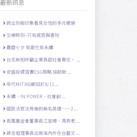
最新訊息
跨出刻板印象看見女性的多元樣貌
交棒時刻–只有感恩與喜悅
農曆七夕 有愛也有永續
台北新知呼籲企業負起社會責任， ...
安盛投資落實ESG策略 協助新 ...
年代MIT360節目於8/11 ...
永續．IN POWER．社會創 ...
國民法官法背後的無名英雄——2 ...
長風基金會董事長江宜樺、馮燕老 ...
蔣念祖理事長出席海內外在台藝文 ...