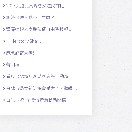
2015女選民高峰會女選民評比 ...
總統候選人端不出牛肉？
資深媒體人李艷秋遭自由時報報 ...
「Herstory Shari ...
感念施寄青老師
聲明稿
看見台北新知20系列慶祝活動新 ...
台北市婦女新知協會搬家了，繼續 ...
白米捐贈~溫暖傳遞活動新聞稿