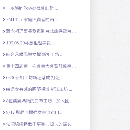
「永續in Power社會創新 ...
FM101.7 家庭照顧者的內 ...
蔣念祖理事長受邀到台北廣播電台 ...
109.05.29蔣念祖理事長 ...
結合永續倡導女權 新知工坊 ...
第十四屆第一次會員大會暨理監事 ...
0530新知工坊新址落成 打造 ...
給婦女有感的圓夢場域 新知工坊 ...
8位婆婆媽媽的口罩工坊 加入國 ...
5/17 與尼泊爾婦女交流布口 ...
法國總統特赦不堪暴力殺夫的婦女