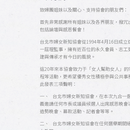
致婦團姐妹以及關心、支持協會的朋友們：
首先非常感謝所有姐妹以及各界朋友，撥冗出
包括論壇與感恩餐會！
台北市婦女新知協會從1994年4月16日
一屆理監事，擁有近百位的永久會員、志工
建與傳承才有今日的風貌。
這20年來本協會致力于「女人幫助女人」
程等活動，更希望優秀女性積極參與公共事
此發表三項聲明：
一、 台北市婦女新知協會，在本次九合一
義邀請任何市長或議員候選人出席感恩晚會
造勢晚會、募款活動、記者會等等。
二、 台北市婦女新知協會在任何選舉期間