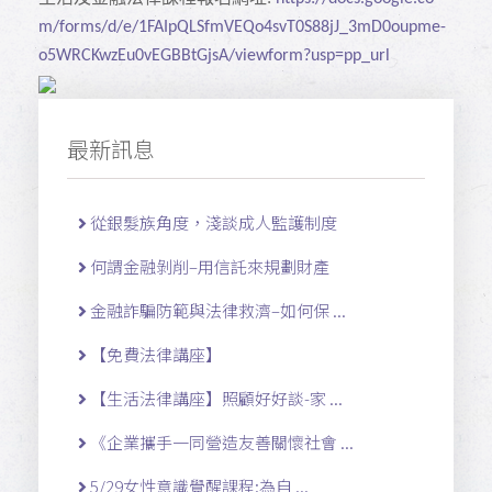
m/forms/d/e/1FAIpQLSfmVEQo4svT0S88jJ_3mD0oupme-
o5WRCKwzEu0vEGBBtGjsA/viewform?usp=pp_url
最新訊息
從銀髮族角度，淺談成人監護制度
何謂金融剝削–用信託來規劃財產
金融詐騙防範與法律救濟–如何保 ...
【免費法律講座】
【生活法律講座】照顧好好談-家 ...
《企業攜手一同營造友善關懷社會 ...
5/29女性意識覺醒課程:為自 ...