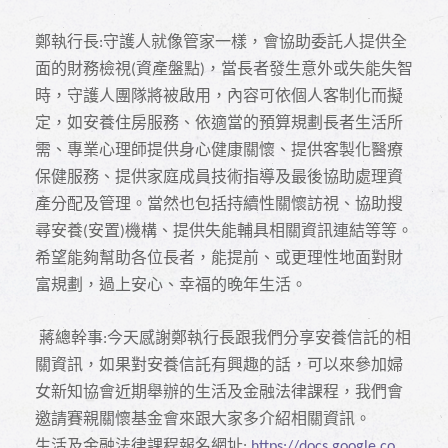
鄭執行長
守護人就像管家一樣，會協助委託人提供全
:
面的財務檢視
資產盤點
，當長者發生意外或失能失智
(
)
時，守護人團隊將被啟用，內容可依個人客制化而擬
定，如安養住房服務、依適當的預算規劃長者生活所
需、專業心理師提供身心健康關懷、提供客製化醫療
保健服務、提供家庭成員技術指導及最後協助處理資
產分配及管理。當然也包括持續性關懷訪視、協助搜
尋安養
安置
機構、提供失能輔具相關資訊連結等等。
(
)
希望能夠幫助各位長者，能提前、或更理性地面對財
富規劃，過上安心、幸福的晚年生活。
蔣總幹事
今天感謝鄭執行長跟我們分享安養信託的相
:
關資訊，如果對安養信託有興趣的話，可以來參加婦
女新知協會近期舉辦的生活及金融法律課程，我們會
邀請賽親關懷基金會來跟大家多介紹相關資訊。
生活及金融法律課程報名網址
:
https://docs.google.co