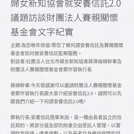
婦女新知協會就安養信託2.0
議題訪談財團法人賽親關懷
基金會文字紀實
主題
為您晚年保值
帶您了解何謂安養信託及賽親關懷
:
!
基金會如何做安養信託監察服務。
對談者
社團法人台北市婦女新知協會蔣瑋倫總幹事及
:
財團法人賽親關懷基金會鄭作習執行長
蔣總幹事
今天很感謝可以邀請財團法人賽親關懷基金
:
會鄭作習執行長跟大家介紹安養信託
，請問可以先
2.0
跟我們介紹一下何謂安養信託
嗎
2.0
?
鄭執行長
安養信託簡單來說，是一種由長者設立的信
:
託契約，將部分或全部的財產交由受託人管理，以實
現財富保值、遺產規劃、以及長者自身權益保障的目