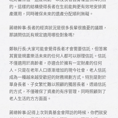
的。這樣的結構使得長者在生前能夠更有效地安排資
產運用，同時確保未來的遺產分配順利無礙。
蔣總幹事
長者的經濟狀況是很多長輩很擔憂的議題，
:
那請問信託有規定適用哪些對象嗎
?
鄭執行長
大家可能會覺得長者才會需要信託，但答案
:
其實是規畫樂活未來的任何人都可以辦理信託。信託
不僅適用於高齡者，亦適合於擁有一定財產的任何
人。只是在老年人口逐漸增加的現今社會，老人信託
成為一種越來越受歡迎的財務規劃方式。特別是對於
單身長者、子女繁忙難以照顧的獨居長者，透過信託
的方式，不僅確保了資產的有序管理，同時照顧到了
老人生活的方方面面。
蔣總幹事
記得上次到貴基金會拜訪的時候，你們就安
: