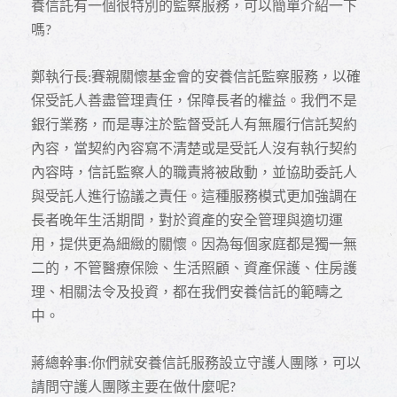
養信託有一個很特別的監察服務，可以簡單介紹一下
嗎
?
鄭執行長
賽親關懷基金會的安養信託監察服務，以確
:
保受託人善盡管理責任，保障長者的權益。我們不是
銀行業務，而是專注於監督受託人有無履行信託契約
內容，當契約內容寫不清楚或是受託人沒有執行契約
內容時，信託監察人的職責將被啟動，並協助委託人
與受託人進行協議之責任。這種服務模式更加強調在
長者晚年生活期間，對於資產的安全管理與適切運
用，提供更為細緻的關懷。因為每個家庭都是獨一無
二的，不管醫療保險、生活照顧、資產保護、住房護
理、相關法令及投資，都在我們安養信託的範疇之
中。
蔣總幹事
你們就安養信託服務設立守護人團隊，可以
:
請問守護人團隊主要在做什麼呢
?