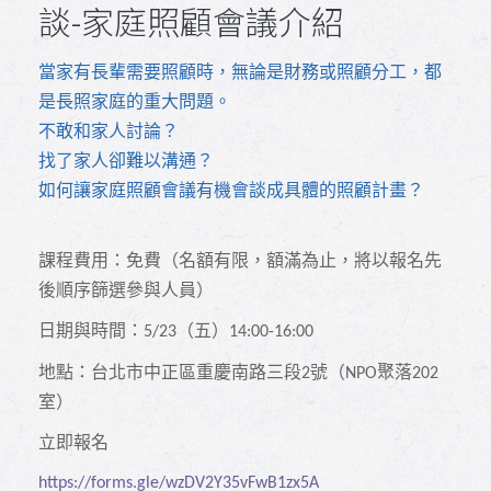
談-家庭照顧會議介紹
當家有長輩需要照顧時，無論是財務或照顧分工，都
是長照家庭的重大問題。
不敢和家人討論？
找了家人卻難以溝通？
如何讓家庭照顧會議有機會談成具體的照顧計畫？
課程費用：免費（名額有限，額滿為止，將以報名先
後順序篩選參與人員）
日期與時間：
（五）
5/23
14:00-16:00
地點：台北市中正區重慶南路三段
號（
聚落
2
NPO
202
室）
立即報名
https://forms.gle/wzDV2Y35vFwB1zx5A