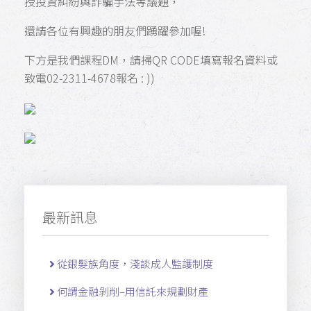
授投資糾紛與詐騙手法等議題，
還請各位有興趣的朋友們踴躍參加喔!
下方是我們課程DM，請掃QR CODE填寫報名資料或
致電02-2311-4678報名 : ))
最新訊息
從銀髮族角度，淺談成人監護制度
何謂金融剝削–用信託來規劃財產