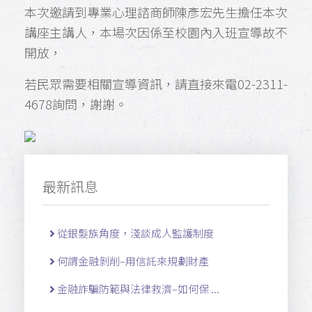
本次邀請到專業心理諮商師陳彥宏先生擔任本次
講座主講人，本
場次因係至校園內入班宣導故不
開放，
若民眾需要相關宣導資訊，請直接來電02-2311-
4678詢問，謝謝。
最新訊息
從銀髮族角度，淺談成人監護制度
何謂金融剝削–用信託來規劃財產
金融詐騙防範與法律救濟–如何保 ...