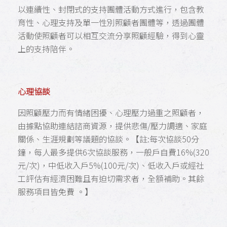
以連續性、封閉式的支持團體活動方式進行，包含教
育性、心理支持及單一性別照顧者團體等，透過團體
活動使照顧者可以相互交流分享照顧經驗，得到心靈
上的支持陪伴。
心理協談
因照顧壓力而有情緒困擾、心理壓力過重之照顧者，
由據點協助連結諮商資源，提供悲傷/壓力調適、家庭
關係、生涯規劃等議題的協談。【註:每次協談50分
鐘，每人最多提供6次協談服務，一般戶自費16%(320
元/次)，中低收入戶5%(100元/次)、低收入戶或經社
工評估有經濟困難且有迫切需求者，全額補助。其餘
服務項目皆免費 。】