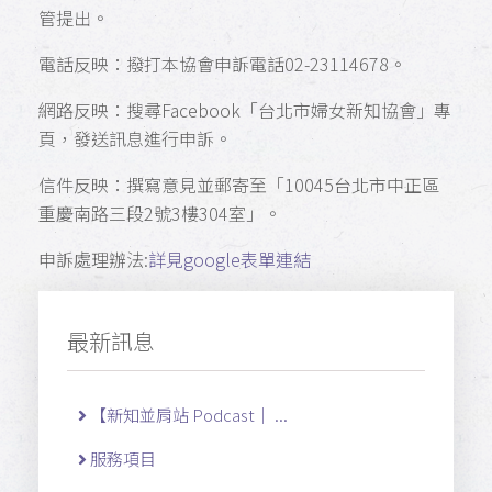
管提出。
電話反映：撥打本協會申訴電話02-23114678。
網路反映：搜尋Facebook「台北市婦女新知協會」專
頁，發送訊息進行申訴。
信件反映：撰寫意見並郵寄至「10045台北市中正區
重慶南路三段2號3樓304室」。
申訴處理辦法:
詳見google表單連結
最新訊息
【新知並肩站 Podcast｜ ...
服務項目