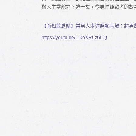
與人生掌舵力？這一集，從男性照顧者的故
【
新知並肩站】當男人走進照顧現場：超男
https://youtu.be/L-0oXR6z6EQ