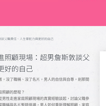
敦談父職責任、人生掌舵力與更好的自己
進照顧現場：超男詹斯敦談父
更好的自己
者，沒了職稱
、
沒了名片，男人的自信與自尊，剎那間
段照顧的歷程？
從男性走進家庭照顧現場的真實經驗談起，討論父職參
當職稱與名片暫時退場，男人如何重新理解照顧、家庭