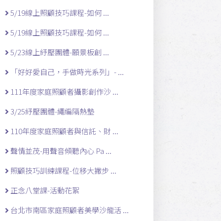
5/19線上照顧技巧課程-如何 ...
5/19線上照顧技巧課程-如何 ...
5/23線上紓壓團體-願景板創 ...
「好好愛自己，手做時光系列」- ...
111年度家庭照顧者攝影創作沙 ...
3/25紓壓團體-繩編隔熱墊
110年度家庭照顧者與信託、財 ...
聲情並茂-用聲音傾聽內心 Pa ...
照顧技巧訓練課程-位移大撇步 ...
正念八堂課-活動花絮
台北市南區家庭照顧者美學沙龍活 ...