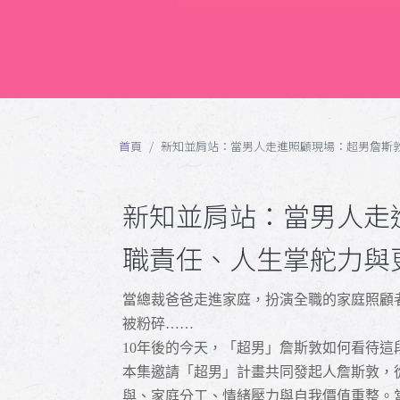
首頁
新知並肩站：當男人走進照顧現場：超男詹斯
新知並肩站：當男人走
職責任、人生掌舵力與
當總裁爸爸走進家庭，扮演全職的家庭照顧
被粉碎……
10
年後的今天，「超男」詹斯敦如何看待這
本集邀請「超男」計畫共同發起人詹斯敦，
與、家庭分工、情緒壓力與自我價值重整。