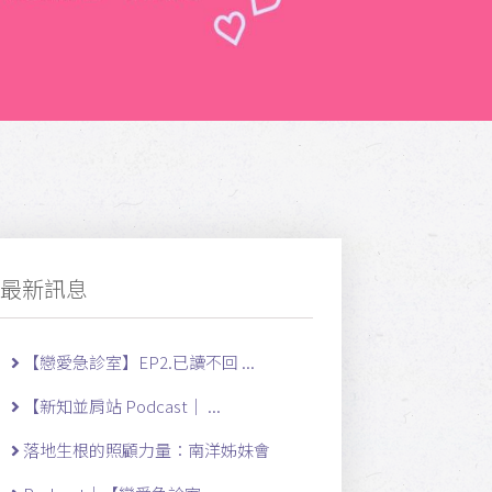
最新訊息
【戀愛急診室】EP2.已讀不回 ...
【新知並肩站 Podcast｜ ...
落地生根的照顧力量：南洋姊妹會