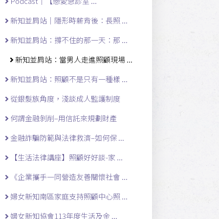
Podcast｜【戀愛急診室 ...
新知並肩站｜隱形時薪背後：長照 ...
新知並肩站：撐不住的那一天：那 ...
新知並肩站：當男人走進照顧現場 ...
新知並肩站：照顧不是只有一種樣 ...
從銀髮族角度，淺談成人監護制度
何謂金融剝削–用信託來規劃財產
金融詐騙防範與法律救濟–如何保 ...
【生活法律講座】照顧好好談-家 ...
《企業攜手一同營造友善關懷社會 ...
婦女新知南區家庭支持照顧中心照 ...
婦女新知協會113年度生活及金 ...