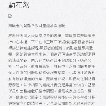
動花絮
照顧者的疑難？談財產繼承與遺囑
感謝社團法人愛福家協會的邀請，南區家庭照顧者支
持中心本週二下午在中正區石頭湯(愛福家協會承辦)
舉辦法律知能課程-照顧者的疑難？談財產繼承與遺
囑，邀請到協會理事黃于珊律師現場為學員講解常見
的法律問題，內容包含遺產繼承與應繼分、遺產分
割、特留分、遺囑撰寫等，課程中不乏有照顧者提出
個人面臨的困難與疑惑做現場諮詢，小編這才發現對
於有照顧議題的長輩、照顧者來說，即便現在網路資
源發達，法律相關的知識其實仍是非常欠缺的，甚至
學員所面臨如繼承權等問題，還需視家庭成員、關
係、健康狀況而定；而課程結束後仍有許多學員想把
握機會向老師請教等，足見法律知能對照顧者來說的