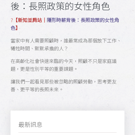
後：長照政策的女性角色
?️
【新知並肩站｜
隱形時薪背後：長照政策的女性角
色
】
當家中有人需要照顧時，誰最常成為那個放下工作、
犧牲時間、默默承擔的人？
在高齡化社會快速來臨的今天，照顧不只是家庭議
題，更是性別平等的重要課題。
讓我們一起看見那些被忽略的照顧勞動，思考更友
善、更平等的長照未來。
最新訊息