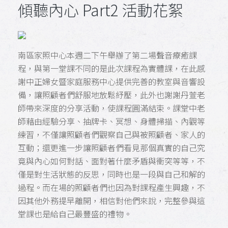
傾聽內心 Part2 活動花絮
南區家照中心本週二下午舉辦了第二場聲音療癒課
程，與第一堂課不同的是此次課程為實體課，在此感
謝中正婦女暨家庭服務中心提供完善的教室與音響設
備，讓照顧者們舒服地放鬆紓壓，此外也謝謝丹萱老
師帶來深度的分享活動，使課程圓滿結束。課堂中老
師藉由經驗分享、抽牌卡、冥想、身體掃描、內觀等
練習，不僅讓照顧者們觀察自己與被照顧者、家人的
互動；還更進一步讓照顧者們看見那個真實的自己究
竟與內心如何對話、面對著什麼矛盾與衝突等等，不
僅是對生活狀態的反思，同時也是一段與自己和解的
過程。而在場的照顧者們也因為對課程產生興趣，不
因其他外務提早離開，相信對他們來說，完整參與這
堂課也是給自己最豐盛的禮物。