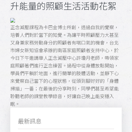
升能量的照顧生活活動花絮
正念減壓課程為卡巴金博士所創，透過自我的覺察，
培養人們對於當下的知覺。為讓平時照顧壓力大甚至
又身兼家務勞動身分的照顧者有喘口氣的機會，台北
市婦女新知協會承辦的南區家庭照顧者支持中心，於
今日下午邀請華人正念減壓中心許瓊月老師，帶領家
庭照顧著們進行正念練習。過程中從身體放鬆開始，
學員們平躺於地面，進行簡單的肢體活動，並靜下心
來覺察自己當下的心理狀態，從頭到腳好好的「身體
掃描」一番；在最後的分享時刻，同學們甚至希望能
聆聽老師的課堂教學錄音，好讓自己晚上能安穩入
眠。
最新訊息