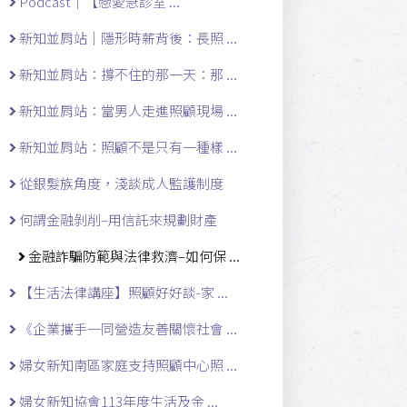
Podcast｜【戀愛急診室 ...
新知並肩站｜隱形時薪背後：長照 ...
新知並肩站：撐不住的那一天：那 ...
新知並肩站：當男人走進照顧現場 ...
新知並肩站：照顧不是只有一種樣 ...
從銀髮族角度，淺談成人監護制度
何謂金融剝削–用信託來規劃財產
金融詐騙防範與法律救濟–如何保 ...
【生活法律講座】照顧好好談-家 ...
《企業攜手一同營造友善關懷社會 ...
婦女新知南區家庭支持照顧中心照 ...
婦女新知協會113年度生活及金 ...