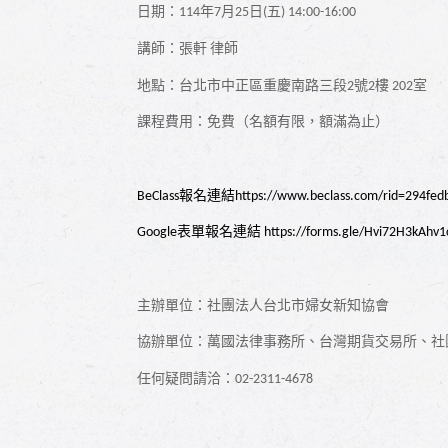
日期：
年
月
日
五
114
7
25
(
) 14:00-16:00
講師：張軒
律師
地點：台北市中正區重慶南路三段
號
樓
室
2
2
202
課程費用：免費（名額有限，額滿為止）
報名連結
BeClass
https://www.beclass.com/rid=294fe
表單報名連結
Google
https://forms.gle/Hvi72H3kAhv1
主辦單位：社團法人台北市婦女新知協會
協辦單位：萬國法律事務所、台灣期貨交易所、社
任何疑問請洽：
02-2311-4678