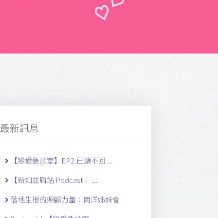
最新訊息
【戀愛急診室】EP2.已讀不回 ...
【新知並肩站 Podcast｜ ...
落地生根的照顧力量：南洋姊妹會