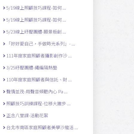
5/19線上照顧技巧課程-如何 ...
5/19線上照顧技巧課程-如何 ...
5/23線上紓壓團體-願景板創 ...
「好好愛自己，手做時光系列」- ...
111年度家庭照顧者攝影創作沙 ...
3/25紓壓團體-繩編隔熱墊
110年度家庭照顧者與信託、財 ...
聲情並茂-用聲音傾聽內心 Pa ...
照顧技巧訓練課程-位移大撇步 ...
正念八堂課-活動花絮
台北市南區家庭照顧者美學沙龍活 ...