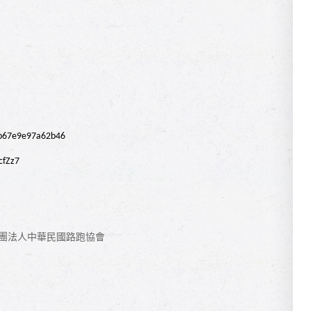
db67e9e97a62b46
cfZz7
團法人中華民國路跑協會