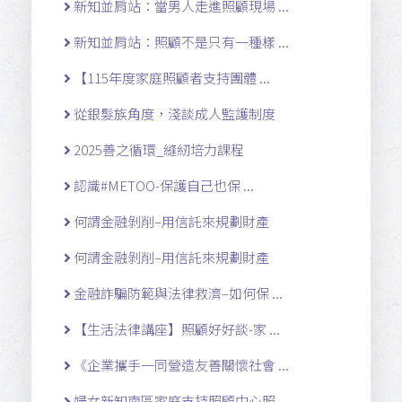
新知並肩站：當男人走進照顧現場 ...
新知並肩站：照顧不是只有一種樣 ...
【115年度家庭照顧者支持團體 ...
從銀髮族角度，淺談成人監護制度
2025善之循環_縫紉培力課程
認識#METOO-保護自己也保 ...
何謂金融剝削–用信託來規劃財產
何謂金融剝削–用信託來規劃財產
金融詐騙防範與法律救濟–如何保 ...
【生活法律講座】照顧好好談-家 ...
《企業攜手一同營造友善關懷社會 ...
婦女新知南區家庭支持照顧中心照 ...