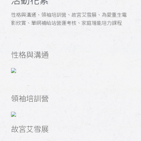
性格與溝通、領袖培訓營、故宮艾雪展、為愛重生電
影欣賞、單網補給站營運考核、家庭增能培力課程
性格與溝通
領袖培訓營
故宮艾雪展