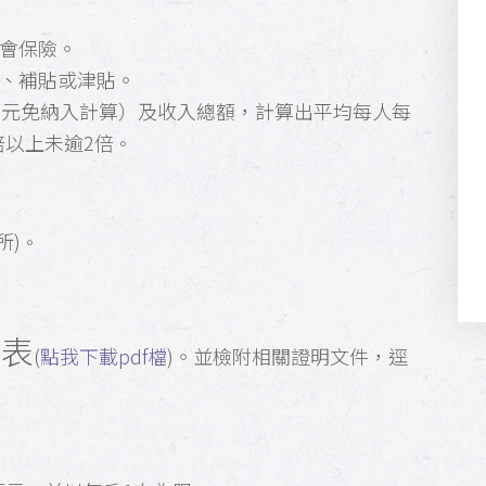
會保險。
、補貼或津貼。
萬元免納入計算）及收入總額，計算出平均每人每
倍以上未逾2倍
。
所)
。
定表
(
點我下載pdf檔
)。並檢附相關證明文件，逕