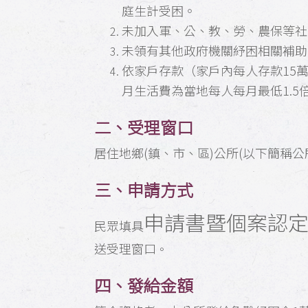
庭生計受困。
未加入軍、公、教、勞、農保等社
未領有其他政府機關紓困相關補助
依家戶存款（家戶內每人存款15
月生活費為當地每人每月最低1.5
二、受理窗口
居住地鄉(鎮、市、區)公所(以下簡稱公
三、申請方式
申請書暨個案認
民眾填具
送受理窗口
。
四、發給金額