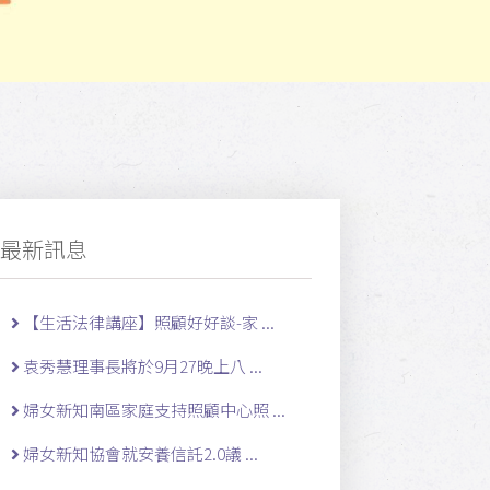
最新訊息
【生活法律講座】照顧好好談-家 ...
袁秀慧理事長將於9月27晚上八 ...
婦女新知南區家庭支持照顧中心照 ...
婦女新知協會就安養信託2.0議 ...