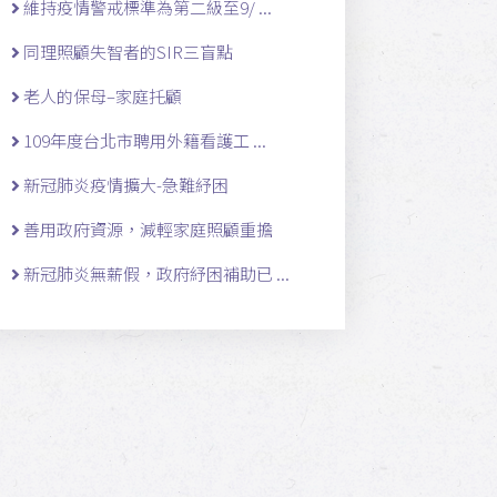
維持疫情警戒標準為第二級至9/ ...
同理照顧失智者的SIR三盲點
老人的保母–家庭托顧
109年度台北市聘用外籍看護工 ...
新冠肺炎疫情擴大-急難紓困
善用政府資源，減輕家庭照顧重擔
新冠肺炎無薪假，政府紓困補助已 ...